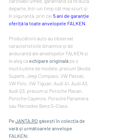
carosabil umed, garantând să te ducă 
departe, într-un timp cât mai scurt și 
în siguranță, prin cei
5 ani de garanție 
oferiță la toate anvelopele FALKEN
.
Producătorii auto au observat 
caracteristicile dinamice și de 
anduranță ale anvelopelor FALKEN și 
le aleg ca 
echipare originală
 pe o 
multitudine de modele, precum Skoda 
Superb, Jeep Compass, VW Passat, 
VW Polo, VW Tiguan, Audi A1, Audi A3, 
Audi Q3, precum și Porsche Macan, 
Porsche Cayenne, Porsche Panamera 
sau Mercedes Benz G-Class.
Pe 
JANTA.RO
 găsești în colecția de 
vară și următoarele anvelope 
FALKEN: