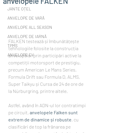
anvelopele FALKEN
JANTE OȚEL
ANVELOPE DE VARĂ
ANVELOPE ALL SEASON
ANVELOPE DE IARNĂ
FALKEN testează și îmbunătățește 
TPMS
tehnologiile folosite la construcția 
ANVELOPE EV
anvelopelor prin participări active la 
competiții motorsport de prestigiu, 
precum American Le Mans Series, 
Formula Drift sau Formula D, ALMS, 
Super Taikyu și Cursa de 24 de ore de 
la Nürburgring, printre altele.
Astfel, având în ADN-ul lor contratimpi 
pe circuit, 
anvelopele Falken sunt 
extrem de dinamice și robuste
, cu 
clasificări de top la frânarea pe 