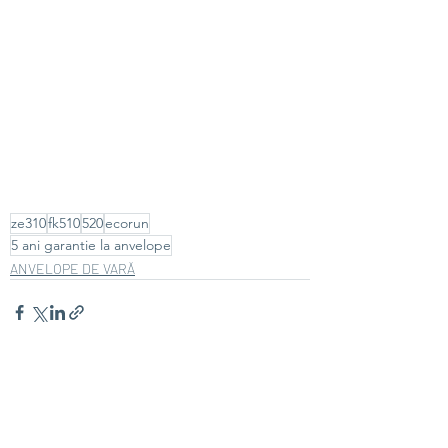
ze310
fk510
520
ecorun
5 ani garantie la anvelope
ANVELOPE DE VARĂ
Recent Posts
See All