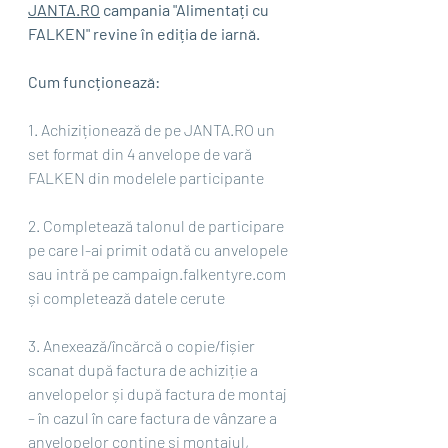
JANTA.RO
 campania "Alimentați cu 
FALKEN" revine în ediția de iarnă.
Cum funcționează:
1. Achiziționează de pe JANTA.RO un 
set format din 4 anvelope de vară 
FALKEN din modelele participante
2. Completează talonul de participare 
pe care l-ai primit odată cu anvelopele 
sau intră pe campaign.falkentyre.com 
și completează datele cerute
3. Anexează/încărcă o copie/fișier 
scanat după factura de achiziție a 
anvelopelor și după factura de montaj 
– în cazul în care factura de vânzare a 
anvelopelor conține și montajul, 