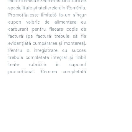
facturii emisă de către distribuitorii de 
specialitate şi atelierele din România. 
Promoţia este limitată la un singur 
cupon valoric de alimentare cu 
carburant pentru fiecare copie de 
factură (pe factură trebuie să fie 
evidenţiată cumpărarea şi montarea). 
Pentru o înregistrare cu succes 
trebuie completate integral şi lizibil 
toate rubricile în cuponul 
promoţional. Cererea completată 
trebuie transmisă, împreună cu 
documentul justificativ de cumpărare, 
cel târziu până la data de 31 Mai 2021 
online, prin e-mail cu factura scanată 
la adresa tankgutschein@ 
falkentyre.com sau prin poştă la 
Falken Tyre Europe GmbH, Berliner 
Str. 74-76, D-63065 Offenbach a. Main. 