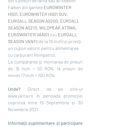
din 4 pneuri de iarnă sau all season 
Falken din gamele 
EUROWINTER 
HS01, EUROWINTER HS01 SUV, 
EUROALL SEASON AS200, EUROALL 
SEASON AS210, WILDPEAK AT3WA, 
EUROWINTER VAN01 
sau 
EUROALL 
SEASON VAN11
 (de la 16 inch) şi primiţi 
un cupon valoric pentru alimentarea 
cu carburant Rompetrol.
La cumpărarea şi montarea de pneuri 
de 16 inch = 50 RON, la pneuri de 
minim 17 inch = 100 RON.
Unde?
 Direct de pe site-ul 
www.janta.ro în perioada promoţiei 
cuprinsă între 15 Septembrie și 30 
Noiembrie 2021.
Informaţii suplimentare şi participare 