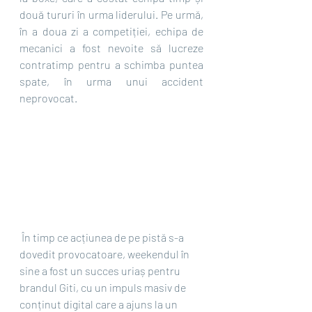
două tururi în urma liderului. Pe urmă, 
în a doua zi a competiției, echipa de 
mecanici a fost nevoite să lucreze 
contratimp pentru a schimba puntea 
spate, în urma unui accident 
neprovocat.
 În timp ce acțiunea de pe pistă s-a 
dovedit provocatoare, weekendul în 
sine a fost un succes uriaș pentru 
brandul Giti, cu un impuls masiv de 
conținut digital care a ajuns la un 