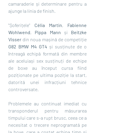
camaraderie și determinare pentru a 
ajunge la linia de finish. 
"Șoferițele" 
Célia Martin
, 
Fabienne 
Wohlwend
, 
Pippa Mann
 și 
Beitzke 
Visser
 din noua mașină de competiție
G82 BMW M4 GT4
 și susținute de o 
întreagă echipă formată din membre 
ale aceluiași sex susținuți de echipe 
de boxe au început cursa fiind 
poziționate pe ultima poziție la start, 
datorită unei infracțiuni tehnice 
controversate.
Problemele au continuat imediat cu 
transponderul pentru măsurarea 
timpului care s-a rupt brusc, ceea ce a 
necesitat o trecere neprogramată pe 
la boxe, care a costat echipa timp și 