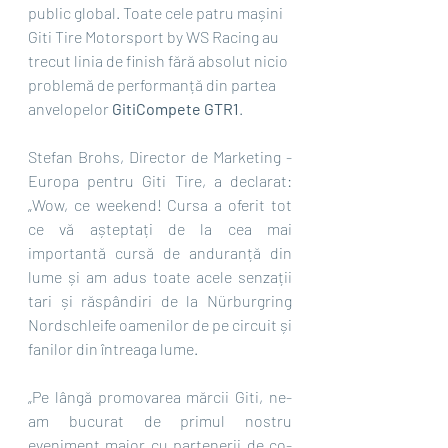
public global. Toate cele patru mașini 
Giti Tire Motorsport by WS Racing au 
trecut linia de finish fără absolut nicio 
problemă de performanță din partea 
anvelopelor 
GitiCompete GTR1
.
Stefan Brohs, Director de Marketing - 
Europa pentru Giti Tire, a declarat: 
„Wow, ce weekend! Cursa a oferit tot 
ce vă așteptați de la cea mai 
importantă cursă de anduranță din 
lume și am adus toate acele senzații 
tari și răspândiri de la Nürburgring 
Nordschleife oamenilor de pe circuit și 
fanilor din întreaga lume.
„Pe lângă promovarea mărcii Giti, ne-
am bucurat de primul nostru 
eveniment major cu partenerii de co-