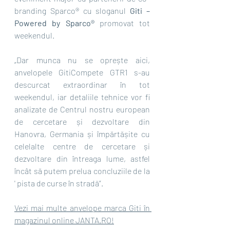
branding Sparco® cu sloganul 
Giti – 
Powered by Sparco®
 promovat tot 
weekendul.
„Dar munca nu se oprește aici, 
anvelopele GitiCompete GTR1 s-au 
descurcat extraordinar în tot 
weekendul, iar detaliile tehnice vor fi 
analizate de Centrul nostru european 
de cercetare și dezvoltare din 
Hanovra, Germania și împărtășite cu 
celelalte centre de cercetare și 
dezvoltare din întreaga lume, astfel 
încât să putem prelua concluziile de la 
' pista de curse în stradă”.
Vezi mai multe anvelope marca Giti în 
magazinul online JANTA.RO!