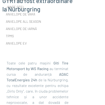
GTR1 au fost extraordinare
JANTE OȚEL
la Nürburgring
ANVELOPE DE VARĂ
ANVELOPE ALL SEASON
ANVELOPE DE IARNĂ
TPMS
ANVELOPE EV
Toate cele patru mașini 
Giti Tire 
Motorsport by WS Racing
 au terminat 
cursa de anduranță 
ADAC 
TotalEnergies 24h
 de la Nürburgring, 
cu rezultate excelente pentru echipa 
„Girls Only”, care, în ciuda problemelor 
tehnice și a unor accidente 
neprovocate, a dat dovadă de 