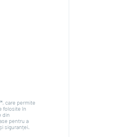
™, care permite 
 folosite în 
 din 
ase pentru a 
i siguranței. 