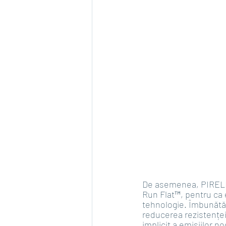
De asemenea, PIRELLI
Run Flat™, pentru ca e
tehnologie. Îmbunătăț
reducerea rezistenței
implicit a emisiilor 