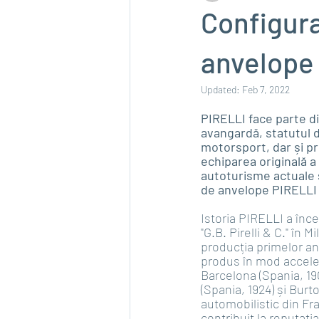
Configur
anvelope
Updated:
Feb 7, 2022
PIRELLI face parte di
avangardă, statutul 
motorsport, dar și pr
echiparea originală a
autoturisme actuale s
de anvelope PIRELLI 
Istoria PIRELLI a înce
"G.B. Pirelli & C." în 
producția primelor a
produs în mod accelera
Barcelona (Spania, 19
(Spania, 1924) și Burto
automobilistic din Fr
contribuit la reputați