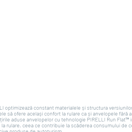
 optimizează constant materialele și structura versiunilo
le să ofere același confort la rulare ca și anvelopele fără 
irile aduse anvelopelor cu tehnologie PIRELLI Run Flat™ in
 la rulare, ceea ce contribuie la scăderea consumului de c
nocive produse de autoturism.