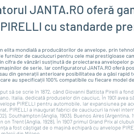
atorul JANTA.RO oferă ga
 PIRELLI cu standarde pr
n elita mondială a producătorilor de anvelope, prin tehnol
de furnizor de cauciucuri pentru cele mai prestigioase ca
in cifra de vânzări susținută de proiectarea anvelopelor p
 mașinilor de serie. Iar configuratorul JANTA.RO oferă pos
au din generații anterioare posibilitatea de a găsi rapid 
care au specificații 100% compatibile cu fiecare model de
put să se scrie în 1872, când Giovanni Battista Pirelli a fo
Milano, Italia, dedicată produselor din cauciuc. În 1901 avea 
nvelope PIRELLI pentru automobile. Iar expansiunea pe ace
t. PIRELLI a inaugurat fabrici de cauciucuri la nivel intern
02), Southampton (Anglia, 1903), Buenos Aires (Argentina, 1
n on Trent (Anglia, 1928). În 1907 primul Grand Prix al clubul
anța a fost câștigat de o mașină echipară cu anvelope PIRE
a mărcii din Milano.