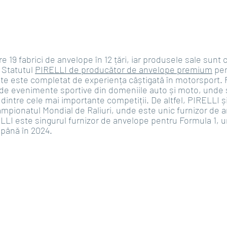
e 19 fabrici de anvelope în 12 țări, iar produsele sale sunt 
 Statutul 
PIRELLI de producător de anvelope premium
 pe
lte este completat de experiența câștigată în motorsport. 
 de evenimente sportive din domeniile auto și moto, unde
dintre cele mai importante competiții. De altfel, PIRELLI ș
ampionatul Mondial de Raliuri, unde este unic furnizor de a
RELLI este singurul furnizor de anvelope pentru Formula 1, u
 până în 2024. 