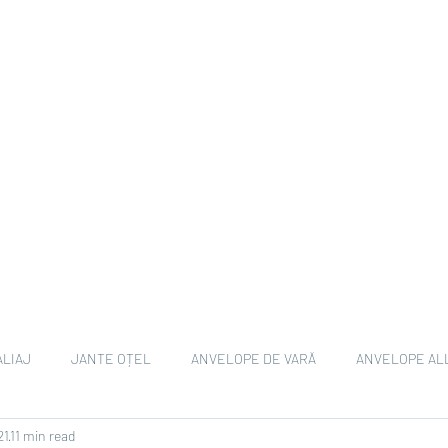
ALIAJ
JANTE OȚEL
ANVELOPE DE VARĂ
ANVELOPE AL
21
11 min read
ANVELOPE EV