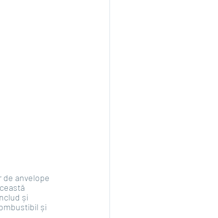
r de anvelope 
această 
clud și 
ombustibil și 