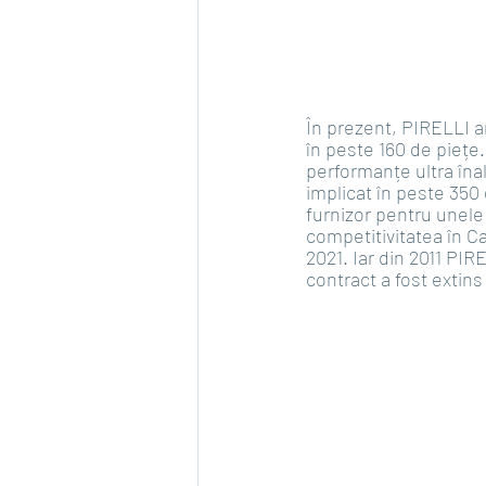
În prezent, PIRELLI ar
în peste 160 de piețe.
performanțe ultra îna
implicat în peste 350
furnizor pentru unele 
competitivitatea în C
2021. Iar din 2011 PI
contract a fost extins