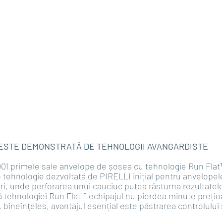
 ESTE DEMONSTRATĂ DE TEHNOLOGII AVANGARDISTE
001 primele sale anvelope de șosea cu tehnologie Run Flat
 tehnologie dezvoltată de PIRELLI inițial pentru anvelopele
ri, unde perforarea unui cauciuc putea răsturna rezultatele
 tehnologiei Run Flat™ echipajul nu pierdea minute prețio
bineînțeles, avantajul esențial este păstrarea controlului ș