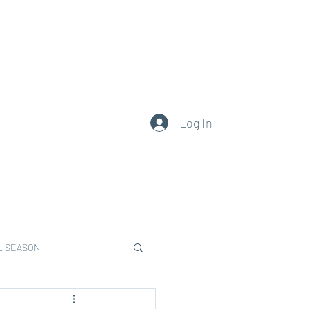
0377.101.111
Log In
L SEASON