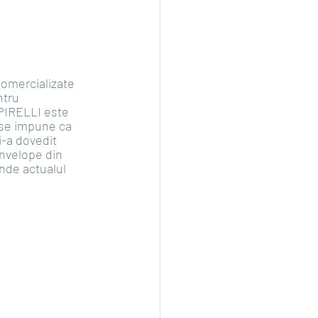
comercializate 
ntru 
PIRELLI este 
 se impune ca 
i-a dovedit 
nvelope din 
nde actualul 