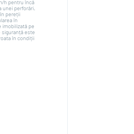
m/h pentru încă 
unei perforări. 
n pereții 
larea în 
 imobilizată pe 
 siguranță este 
ata în condiții 