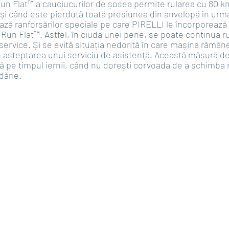
n Flat™ a cauciucurilor de șosea permite rularea cu 80 k
și când este pierdută toată presiunea din anvelopă în urma 
ză ranforsărilor speciale pe care PIRELLI le încorporează î
r Run Flat™. Astfel, în ciuda unei pene, se poate continua ru
service. Și se evită situația nedorită în care mașina rămâne
 așteptarea unui serviciu de asistență. Această măsură de
ă pe timpul iernii, când nu dorești corvoada de a schimba ro
dărie.