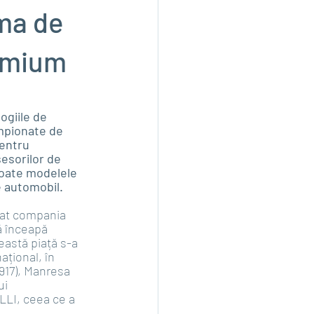
ma de
emium
ogiile de 
mpionate de 
entru 
esorilor de 
toate modelele 
 automobil. 
ndat compania 
să înceapă 
astă piață s-a 
ațional, în 
917), Manresa 
ui 
LLI, ceea ce a 