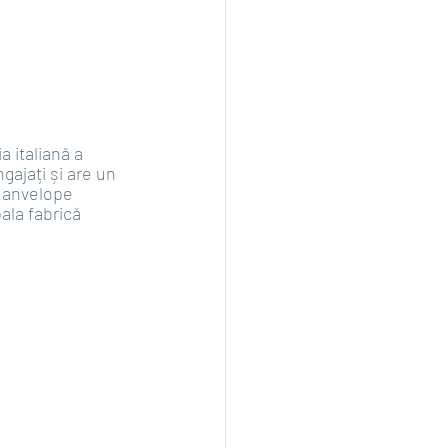
 italiană a 
gajați și are un 
 anvelope 
ala fabrică 