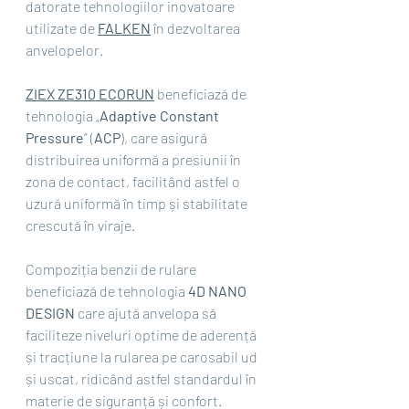
datorate tehnologiilor inovatoare 
utilizate de 
FALKEN
 în dezvoltarea 
anvelopelor.
ZIEX ZE310 ECORUN
 beneficiază de 
tehnologia „
Adaptive Constant 
Pressure
” (
ACP
), care asigură 
distribuirea uniformă a presiunii în 
zona de contact, facilitând astfel o 
uzură uniformă în timp și stabilitate 
crescută în viraje.
Compoziția benzii de rulare 
beneficiază de tehnologia 
4D NANO 
DESIGN
 care ajută anvelopa să 
faciliteze niveluri optime de aderență 
și tracțiune la rularea pe carosabil ud 
și uscat, ridicând astfel standardul în 
materie de siguranță și confort.