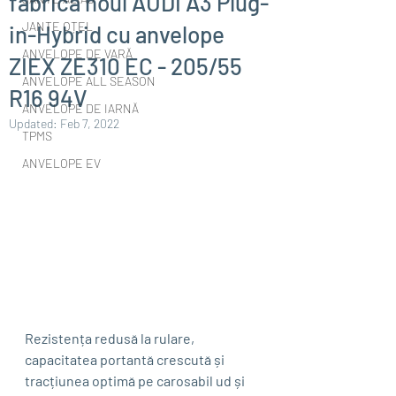
fabrică noul AUDI A3 Plug-
JANTE OȚEL
in-Hybrid cu anvelope
ANVELOPE DE VARĂ
ZIEX ZE310 EC - 205/55
ANVELOPE ALL SEASON
R16 94V
ANVELOPE DE IARNĂ
Updated:
Feb 7, 2022
TPMS
ANVELOPE EV
Rezistența redusă la rulare, 
capacitatea portantă crescută și 
tracțiunea optimă pe carosabil ud și 