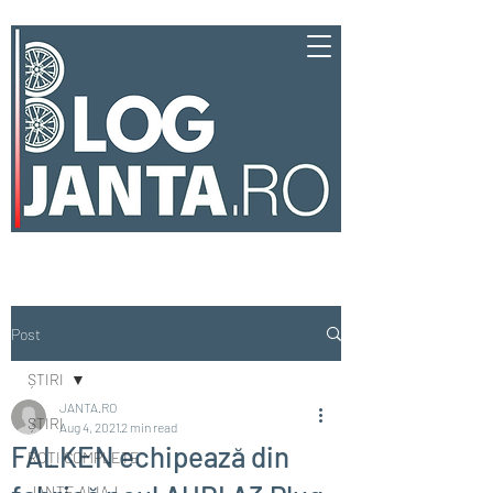
Post
ȘTIRI
JANTA.RO
ȘTIRI
Aug 4, 2021
2 min read
FALKEN echipează din
ROȚI COMPLETE
JANTE ALIAJ