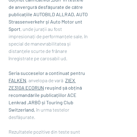
de anvergură desfășurate de către 
publicațiile AUTOBILD ALLRAD, AUTO 
Strassenverkehr și Auto Motor unt 
Sport
, unde jurații au fost 
impresionați de performanțele sale, în 
special de manevrabilitatea și 
distanțele scurte de frânare 
înregistrate pe carosabil ud.
Seria succeselor a continuat pentru 
FALKEN
, anvelopa de vară  
ZIEX 
ZE310A ECORUN
 reușind șă obțină 
recomandările publicațiilor ACE 
Lenkrad ,ARBÖ și Touring Club 
Switzerland, 
în urma testelor 
desfășurate.
Rezultatele pozitive din teste sunt 