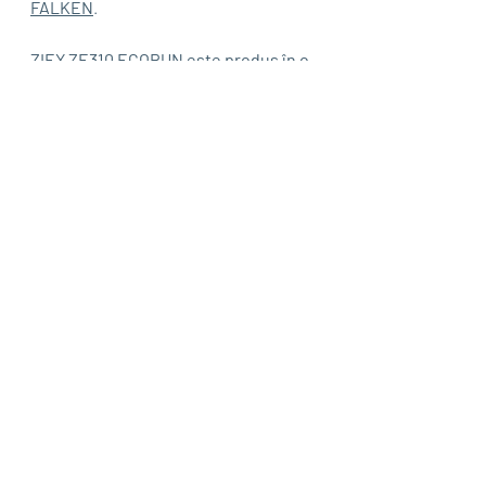
FALKEN
.
ZIEX ZE310 ECORUN
 este produs în o 
sută șase dimensiuni, cuprinse între 
14 și 19 inci, cu indici de viteză H, W și 
Y și o lățime maximă de 245 mm.
Anvelopele 
FALKEN
 au 5 ANI 
GARANȚIE
#anvelopedevara
#blog
#falken