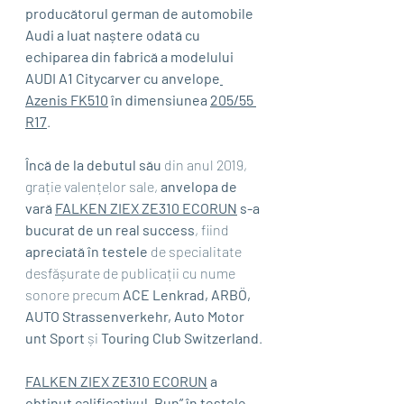
producătorul german de automobile 
Audi a luat naștere odată cu 
echiparea din fabrică a modelului 
AUDI A1 Citycarver cu anvelope
Azenis FK510
 în dimensiunea 
205/55 
R17
.
Încă de la debutul său
 din anul 2019, 
grație valențelor sale, 
anvelopa de 
vară 
FALKEN ZIEX ZE310 ECORUN
 s-a 
bucurat de un real success
, fiind 
apreciată în testele
 de specialitate 
desfășurate de publicații cu nume 
sonore precum 
ACE Lenkrad, ARBÖ,  
AUTO Strassenverkehr, Auto Motor 
unt Sport
 și 
Touring Club Switzerland
.
FALKEN ZIEX ZE310 ECORUN
 a 
obținut calificativul „Bun” în testele 