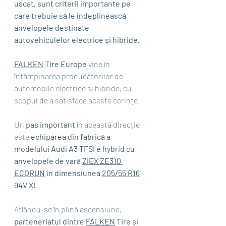
uscat, sunt criterii importante pe 
care trebuie să le îndeplinească 
anvelopele destinate 
autovehiculelor electrice și hibride.
FALKEN
 Tire Europe
 vine în 
întâmpinarea producătorilor de 
automobile electrice și hibride, cu 
scopul de a satisface aceste cerințe.
Un 
pas important
 în această direcție 
este 
echiparea din fabrică a 
modelului Audi A3 TFSI e hybrid cu 
anvelopele de vară 
ZIEX ZE310 
ECORUN
 în dimensiunea 
205/55 R16
94V XL
.
Aflându-se în plină ascensiune, 
parteneriatul dintre 
FALKEN
 Tire și 