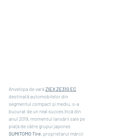
Anvelopa de vară 
ZIEX ZE310 EC
destinată automobilelor din 
segmentul compact și mediu, s-a 
bucurat de un real succes încă din 
anul 2019, momentul lansării sale pe 
piață de către grupul japonez 
SUMITOMO Tire
, proprietarul mărcii 