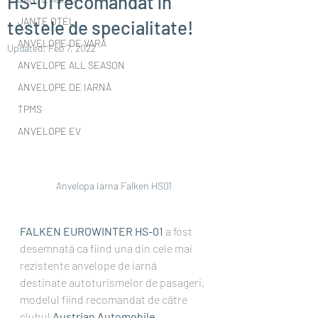
HS-01 recomandat în
JANTE OȚEL
testele de specialitate!
ANVELOPE DE VARĂ
Updated:
Feb 7, 2022
ANVELOPE ALL SEASON
ANVELOPE DE IARNĂ
TPMS
ANVELOPE EV
Anvelopa Iarna Falken HS01
FALKEN EUROWINTER HS-01
 a fost 
desemnată ca fiind una din cele mai 
rezistente anvelope de iarnă 
destinate autoturismelor de pasageri, 
modelul fiind recomandat de către 
clubul 
Austrian Automobile, 