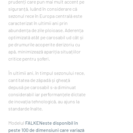
prudenți care pun mai mult accent pe 
siguranță, luând în considerare că 
sezonul rece în Europa centrală este 
caracterizat în ultimii ani prin 
abundența de zile ploioase. Aderența 
optimizată atât pe carosabil ud cât și 
pe drumurile acoperite derizoriu cu 
apă, minimizează apariția situațiilor 
critice pentru șoferi.
În ultimii ani, în timpul sezonului rece, 
cantitatea de zăpadă și gheață 
depusă pe carosabil s-a diminuat 
considerabil iar performanțele dictate 
de inovația tehnologică, au ajuns la 
standarde înalte.
Modelul 
FALKENeste disponibil în 
peste 100 de dimensiuni care variază 