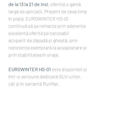
de la 13 la 21 de inci
, oferind o gamă 
largă de aplicații. Prezent de ceva timp 
în piață, EUROWINTER HS-01 
continuă să se remarce prin aderența 
excelentă oferită pe carosabil 
acoperit de zăpadă și gheață, prin 
rezistența exemplară la acvaplanare și 
prin stabilitatea în viraje.
EUROWINTER HS-01
 este disponibil și 
într-o versiune dedicată SUV-urilor, 
cât și în variantă Runflat.