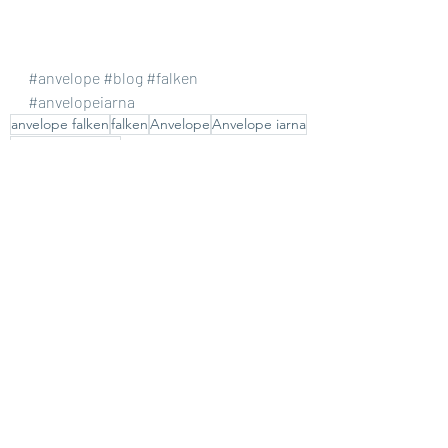
#anvelope
#blog
#falken
#anvelopeiarna
anvelope falken
falken
Anvelope
Anvelope iarna
falken eurowinter
ANVELOPE DE VARĂ
Recent Posts
See All