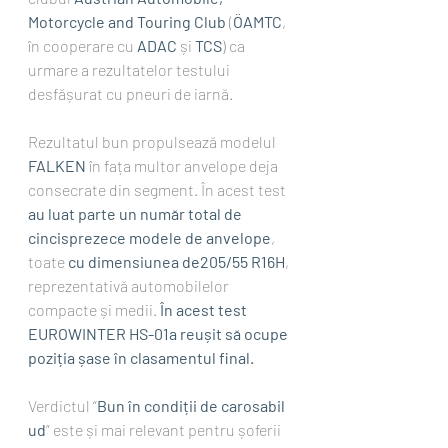
Motorcycle and Touring Club
 (
ÖAMTC
, 
în cooperare cu 
ADAC
 și 
TCS
) ca 
urmare a rezultatelor testului 
desfășurat cu pneuri de iarnă.
Rezultatul bun propulsează modelul 
FALKEN
 în fața multor anvelope deja 
consecrate din segment. În acest test 
au luat parte un număr total de 
cincisprezece modele de anvelope
, 
toate 
cu dimensiunea de205/55 R16H
, 
reprezentativă automobilelor 
compacte și medii. 
În acest test 
EUROWINTER HS-01a reușit să ocupe 
poziția șase în clasamentul final.
Verdictul “
Bun în condiții de carosabil 
ud
” este și mai relevant pentru șoferii 