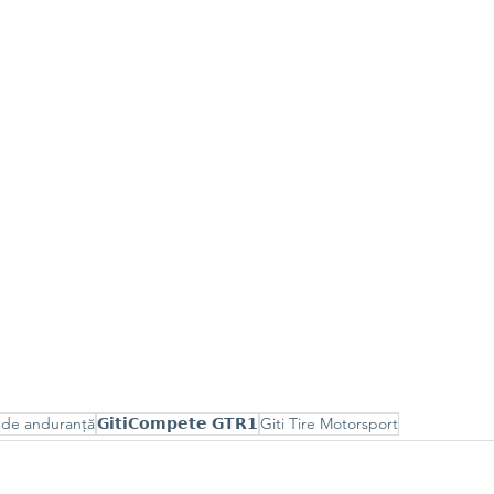
 de anduranță
𝗚𝗶𝘁𝗶𝗖𝗼𝗺𝗽𝗲𝘁𝗲 𝗚𝗧𝗥𝟭
Giti Tire Motorsport