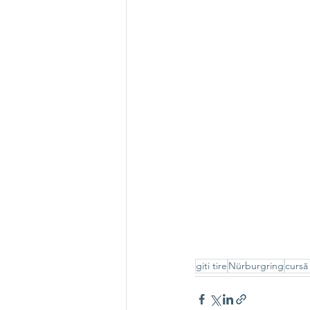
giti tire
Nürburgring
cursă