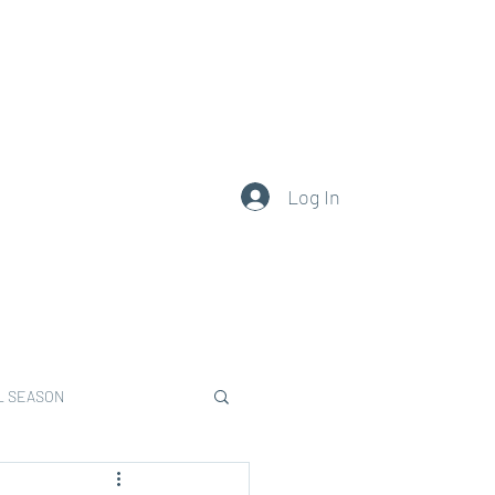
0377.101.111
Log In
L SEASON