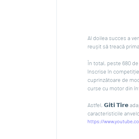
Al doilea succes a ven
reușit să treacă prima
În total, peste 680 de 
înscrise în competiție
cuprinzătoare de model
curse cu motor din î
Astfel, 𝗚𝗶𝘁𝗶 𝗧𝗶𝗿
caracteristicile anvel
https://www.youtube.c