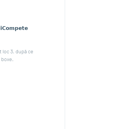
𝗼𝗺𝗽𝗲𝘁𝗲 
t loc 3, după ce 
a boxe.