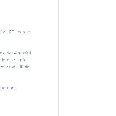
 VII GTI, care a 
ia celor 4 mașini 
 dintr-o gamă 
ele mai dificile 
 constant 