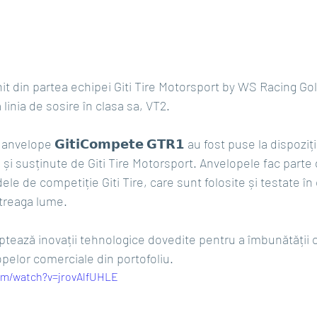
it din partea echipei Giti Tire Motorsport by WS Racing Golf
 linia de sosire în clasa sa, VT2.
anvelope 𝗚𝗶𝘁𝗶𝗖𝗼𝗺𝗽𝗲𝘁𝗲 𝗚𝗧𝗥𝟭 au fost puse la dispoziț
 și susținute de Giti Tire Motorsport. Anvelopele fac parte
e de competiție Giti Tire, care sunt folosite și testate în c
ntreaga lume.
𝗲 adaptează inovații tehnologice dovedite pentru a îmbunătății
opelor comerciale din portofoliu.
om/watch?v=jrovAlfUHLE