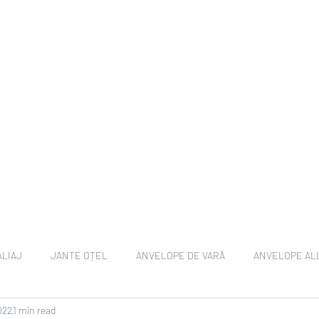
ALIAJ
JANTE OȚEL
ANVELOPE DE VARĂ
ANVELOPE AL
022
1 min read
ANVELOPE EV