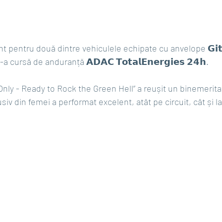
pentru două dintre vehiculele echipate cu anvelope 𝗚𝗶𝘁𝗶
a cursă de anduranță 𝗔𝗗𝗔𝗖 𝗧𝗼𝘁𝗮𝗹𝗘𝗻𝗲𝗿𝗴𝗶𝗲𝘀 𝟮𝟰𝗵.
 Only - Ready to Rock the Green Hell” a reușit un binemerita
siv din femei a performat excelent, atât pe circuit, cât și l