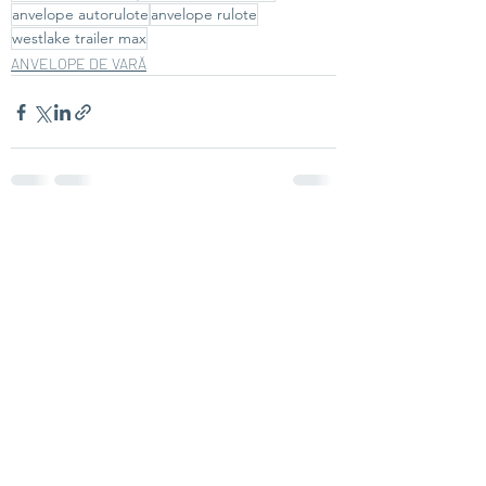
anvelope autorulote
anvelope rulote
westlake trailer max
ANVELOPE DE VARĂ
Recent Posts
See All