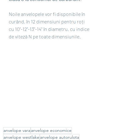
Noile anvelopele vor fi disponibile în 
curând, în 12 dimensiuni pentru roți 
cu 10"-12"-13"-14" în diametru, cu indice 
de viteză N pe toate dimensiunile.
anvelope vara
anvelope economice
anvelope westlake
anvelope autorulota