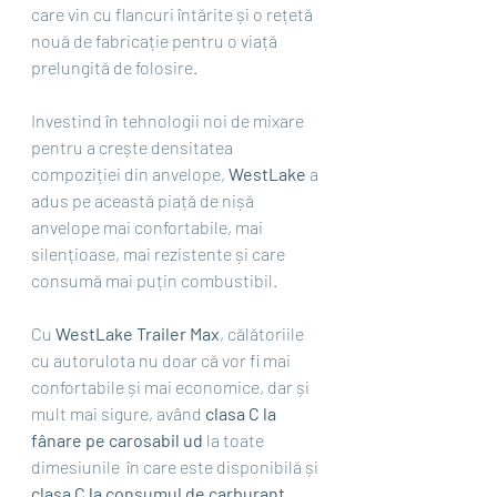
care vin cu flancuri întărite și o rețetă 
nouă de fabricație pentru o viață 
prelungită de folosire. 
Investind în tehnologii noi de mixare 
pentru a crește densitatea 
compoziției din anvelope, 
WestLake
 a 
adus pe această piață de nișă 
anvelope mai confortabile, mai 
silențioase, mai rezistente și care 
consumă mai puțin combustibil. 
Cu
 WestLake Trailer Max
, călătoriile 
cu autorulota nu doar că vor fi mai 
confortabile și mai economice, dar și 
mult mai sigure, având 
clasa C la 
fânare pe carosabil ud
 la toate 
dimesiunile  în care este disponibilă și 
clasa C la consumul de carburant
. 