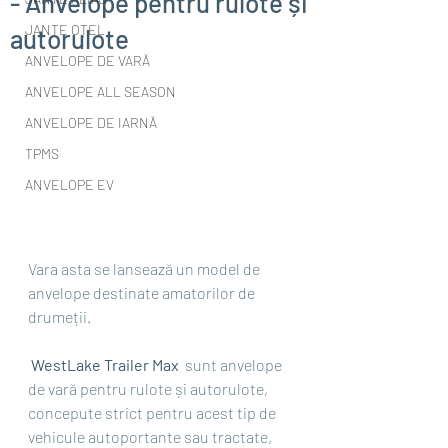
- Anvelope pentru rulote și
JANTE OȚEL
autorulote
ANVELOPE DE VARĂ
ANVELOPE ALL SEASON
ANVELOPE DE IARNĂ
TPMS
ANVELOPE EV
Vara asta se lansează un model de 
anvelope destinate amatorilor de 
drumeții.
WestLake Trailer Max 
 sunt anvelope 
de vară pentru rulote și autorulote, 
concepute strict pentru acest tip de 
vehicule autoportante sau tractate, 