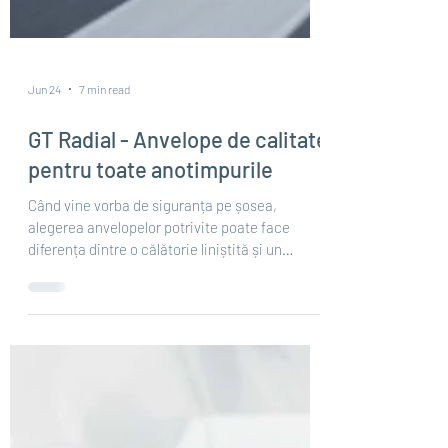
Jun 24
7 min read
GT Radial - Anvelope de calitate
pentru toate anotimpurile
Când vine vorba de siguranța pe șosea,
alegerea anvelopelor potrivite poate face
diferența dintre o călătorie liniștită și un
incident neplăcut. GT Radial este un brand
care a câștigat încrederea șoferilor din
întreaga lume printr-un raport excelent între
calitate și preț, tehnologie modernă și o gamă
diversificată de produse adaptate fiecărui
sezon. Dacă ești în căutarea unor anvelope
fiabile pentru mașina ta, acest ghid îți oferă tot