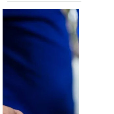
Cumpără anvelope KUMHO și
primești un CADOU
În intervalul 12 mai - 30 august 2026, la
achiziționarea unui set de 4 anvelope KUMHO,
de vară sau all-season, de minimum 18 inch,
pentru turisme, autoutilitare și 4x4, vei primi
gratuit un prosop de plajă KUMHO XXL.
Această campanie este valabilă și pentru
seturile de 4 roți complete, de minimum 18
inch, formate din 4 jante + 4 anvelope KUMHO
de vară sau all-season, achiziționate pe
JANTA.RO Campania este valabilă în limita
stocului de cadouri disponibile. Prosopul de
plajă