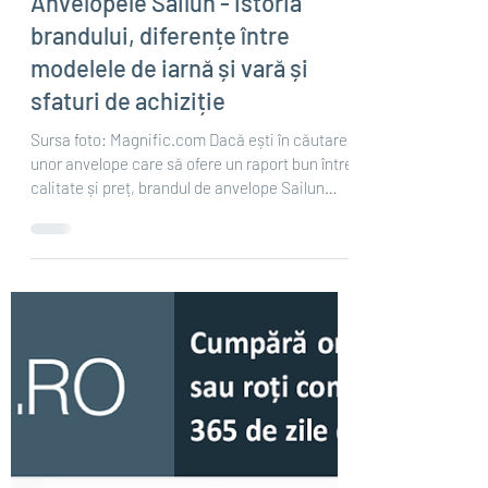
May 21
12 min read
Anvelopele Sailun - istoria
brandului, diferențe între
modelele de iarnă și vară și
sfaturi de achiziție
Sursa foto: Magnific.com Dacă ești în căutarea
unor anvelope care să ofere un raport bun între
calitate și preț, brandul de anvelope Sailun
merită cu siguranță atenția ta. Originar din
China, Sailun s-a impus în ultimii ani ca unul
dintre cei mai serioși producători din
segmentul buget-mediu, câștigând teren pe
piețele europene, inclusiv în România. Spre
deosebire de brandurile premium cu tradiție de
peste un secol, cum ar fi Michelin, fondată în
1889 de frații Édouard și And