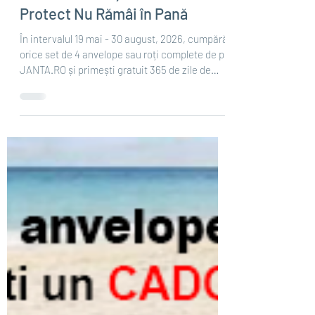
May 19
4 min read
Cu JANTA.RO și Autonom
Protect Nu Rămâi în Pană
În intervalul 19 mai - 30 august, 2026, cumpără
orice set de 4 anvelope sau roți complete de pe
JANTA.RO și primești gratuit 365 de zile de
asistență rutieră Autonom Protect. Pachetul
Autonom Protect include: În caz de pană
anvelopă: - tractare gratuită până la cel mai
apropiat service - 50km pe sens În caz de
accident: - tractare fără limită de kilometri
până la cea mai apropiată unitate de service
din rețeaua Autonom Protect - consultanță
dosar daună - mașină la schimb în b