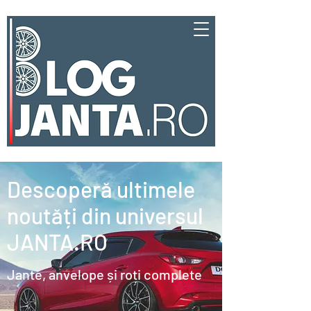
Descoperă ultimele
noutăți din universul
JANTA.RO
Jante, anvelope și roți complete