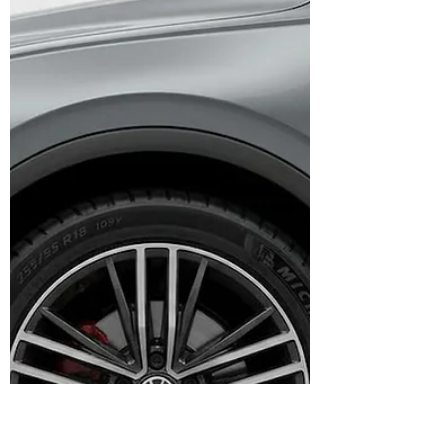
opțiune demnă de luat în considerare. Acestea
oferă un echilibru între calitate, performanță și
un preț accesibil, fiind potrivite pentru o
varietate de vehicule, de la autoturisme de
oraș la SUV-uri și vehicule comerciale ușoare.
Acest ghid îți oferă toate informațiile necesare
despre anvelopele CEAT, incluzând istoria
brandului, tehnologiile ut