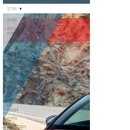
ȘTIRI
ȘTIRI
ROȚI
COMPLETE
JANTE
ALIAJ
JANTE
OȚEL
ANVELOPE
DE VARĂ
ANVELOPE
ALL
SEASON
ANVELOPE
DE
IARNĂ
TPMS
ANVELOPE