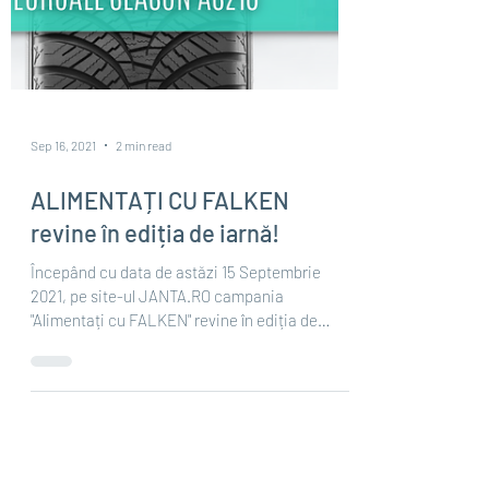
Sep 16, 2021
2 min read
ALIMENTAȚI CU FALKEN
revine în ediția de iarnă!
Începând cu data de astăzi 15 Septembrie
2021, pe site-ul JANTA.RO campania
"Alimentați cu FALKEN" revine în ediția de
iarnă. Cum...