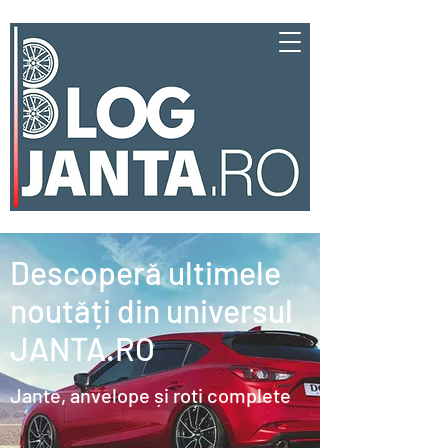
Descoperă ultimele
noutăți din universul
JANTA.RO
Jante, anvelope și roți complete