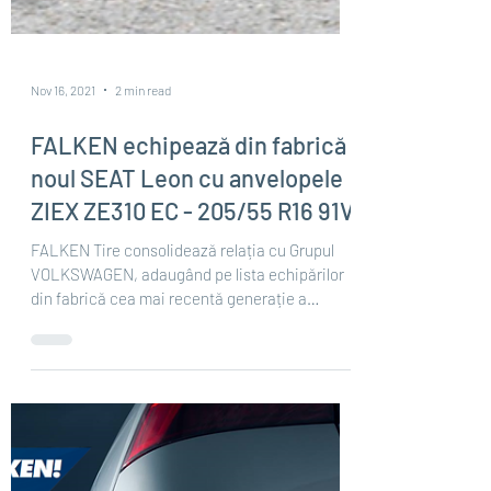
Nov 16, 2021
2 min read
FALKEN echipează din fabrică
noul SEAT Leon cu anvelopele
ZIEX ZE310 EC - 205/55 R16 91V
FALKEN Tire consolidează relația cu Grupul
VOLKSWAGEN, adaugând pe lista echipărilor
din fabrică cea mai recentă generație a
modelului...