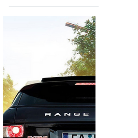
anvelope ZIEX ZE310 EC
- 205/55 R16 94V
Rezistența redusă la rulare, capacitatea
portantă crescută și tracțiunea optimă pe
carosabil ud și uscat, sunt criterii importante
pe...