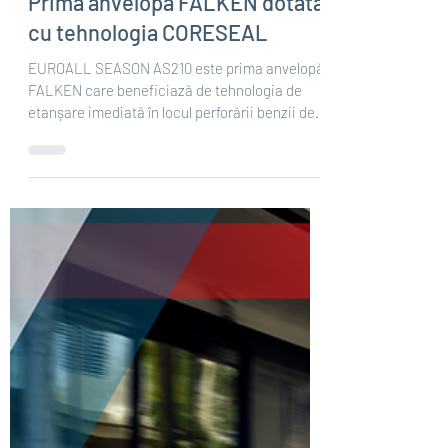
Sep 2, 2021
2 min read
EUROALL SEASON AS210
Prima anvelopă FALKEN dotată
cu tehnologia CORESEAL
EUROALL SEASON AS210 este prima anvelopă
FALKEN care beneficiază de tehnologia de
etanșare imediată în locul perforării benzii de
rulare,...