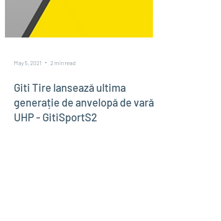
May 5, 2021
2 min read
Giti Tire lansează ultima
generație de anvelopă de vară
UHP - GitiSportS2
Recent lansate, pneurile performante de vară
GitiSportS2 beneficiază de un design restilizat
al profilului, care oferă performanțe...