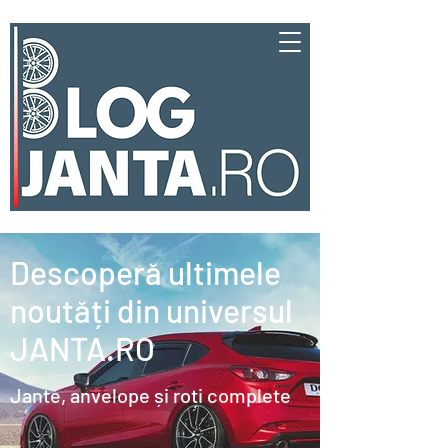
Descoperă ultimele
noutăți din universul
JANTA.RO
Jante, anvelope și roți complete