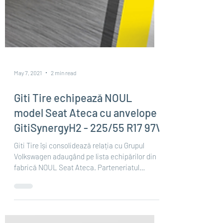
May 7, 2021
2 min read
Giti Tire echipează NOUL
model Seat Ateca cu anvelope
GitiSynergyH2 - 225/55 R17 97V
Giti Tire își consolidează relația cu Grupul
Volkswagen adaugând pe lista echipărilor din
fabrică NOUL Seat Ateca. Parteneriatul
dintre...