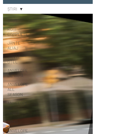
ȘTIRI
ȘTIRI
ROȚI
COMPLETE
JANTE
ALIAJ
JANTE
OȚEL
ANVELOPE
DE VARĂ
ANVELOPE
ALL
SEASON
ANVELOPE
DE
IARNĂ
TPMS
ANVELOPE