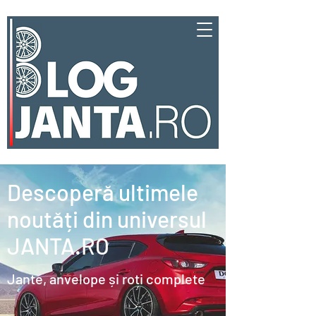
Descoperă ultimele
noutăți din universul
JANTA.RO
Jante, anvelope și roți complete