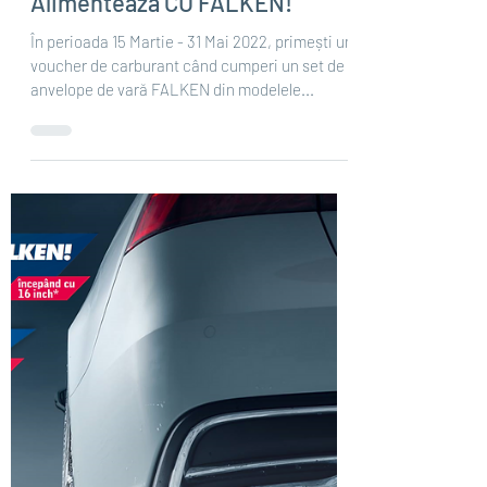
Mar 21, 2022
2 min read
Alimentează CU FALKEN!
În perioada 15 Martie - 31 Mai 2022, primești un
voucher de carburant când cumperi un set de 4
anvelope de vară FALKEN din modelele...