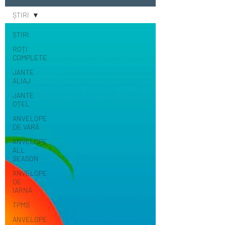
ȘTIRI
ȘTIRI
ROȚI
COMPLETE
JANTE
ALIAJ
JANTE
OȚEL
ANVELOPE
DE VARĂ
ANVELOPE
ALL
SEASON
ANVELOPE
DE
IARNĂ
TPMS
ANVELOPE