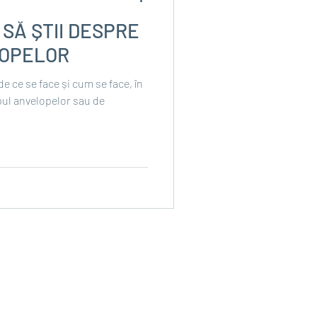
 SĂ ȘTII DESPRE
LOPELOR
de ce se face și cum se face, în
ipul anvelopelor sau de