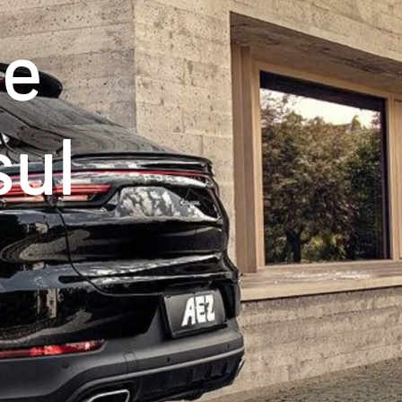
le
sul