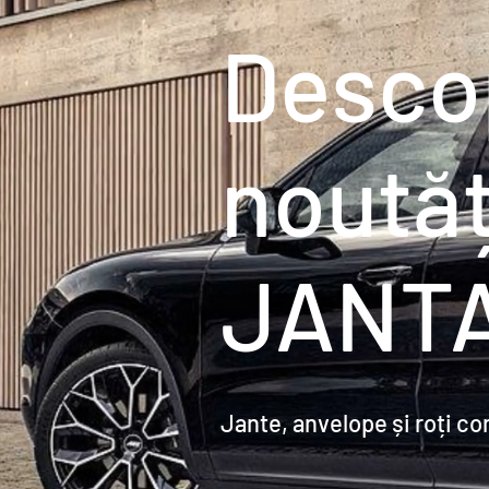
Desco
noutăț
JANT
Jante, anvelope și roți c