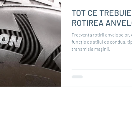
TOT CE TREBUIE
ROTIREA ANVE
Frecvența rotirii anvelopelor, 
funcție de stilul de condus, t
transmisia mașinii.