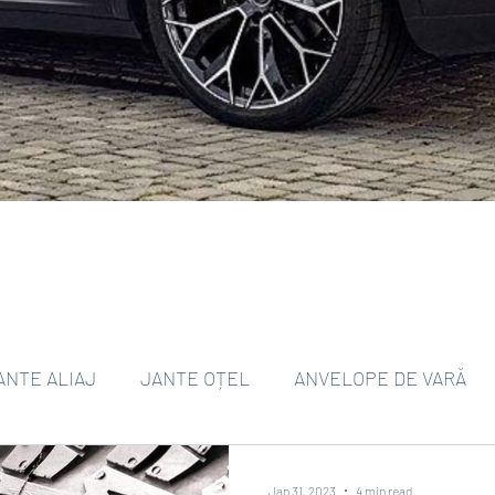
ANTE ALIAJ
JANTE OȚEL
ANVELOPE DE VARĂ
ANVELOPE DE IARNĂ
TPMS
ANVELOPE EV
Jan 31, 2023
4 min read