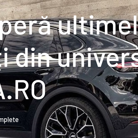
peră ultime
i din univer
A.RO
omplete