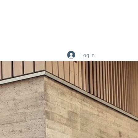
0377.101.111
Log In