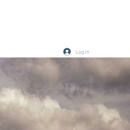
0377.101.111
Log In