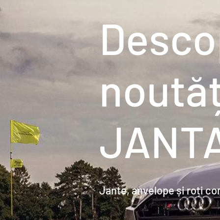
Desco
noutăț
JANT
Jante, anvelope și roți c