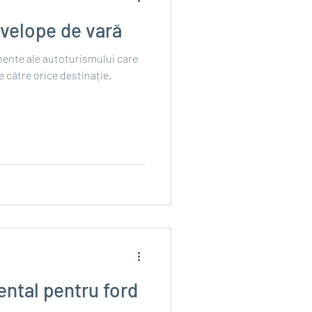
velope de vară
ente ale autoturismului care
e către orice destinație.
ntal pentru ford