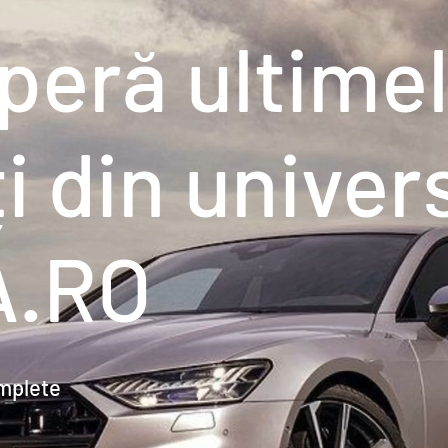
peră ultime
i din univer
A.RO
omplete