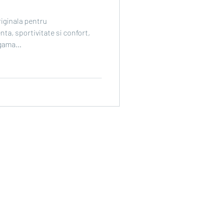
riginala pentru
ta, sportivitate si confort,
gama...