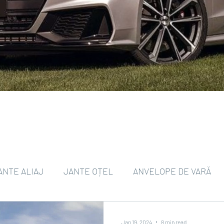
ANTE ALIAJ
JANTE OȚEL
ANVELOPE DE VARĂ
ANVELOPE DE IARNĂ
TPMS
ANVELOPE EV
Jan 19, 2024
8 min read