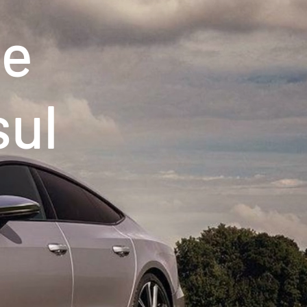
le
sul