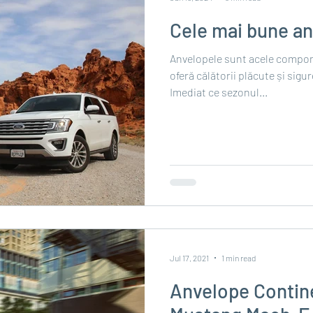
Cele mai bune an
Anvelopele sunt acele compon
oferă călătorii plăcute și sigur
Imediat ce sezonul...
Jul 17, 2021
1 min read
Anvelope Contine