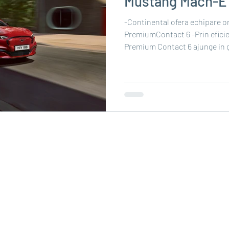
Mustang Mach-E
-Continental ofera echipare o
PremiumContact 6 -Prin eficien
Premium Contact 6 ajunge in 