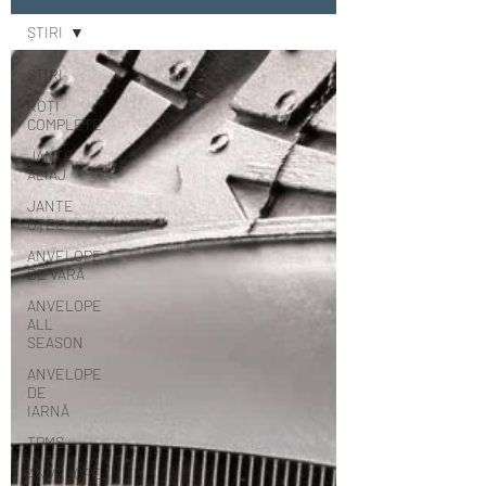
ȘTIRI
ȘTIRI
ROȚI
COMPLETE
JANTE
ALIAJ
JANTE
OȚEL
ANVELOPE
DE VARĂ
ANVELOPE
ALL
SEASON
ANVELOPE
DE
IARNĂ
TPMS
ANVELOPE