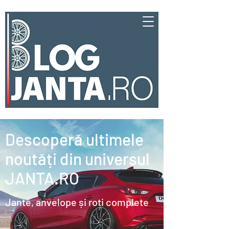
Descoperă ultimele
noutăți din universul
JANTA.RO
Jante, anvelope și roți complete