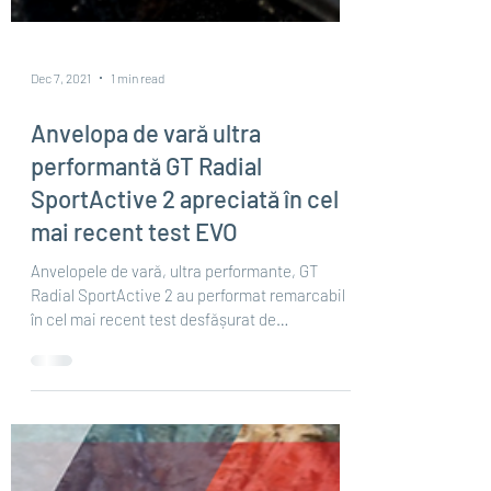
Dec 7, 2021
1 min read
Anvelopa de vară ultra
performantă GT Radial
SportActive 2 apreciată în cel
mai recent test EVO
Anvelopele de vară, ultra performante, GT
Radial SportActive 2 au performat remarcabil
în cel mai recent test desfășurat de
publicația...