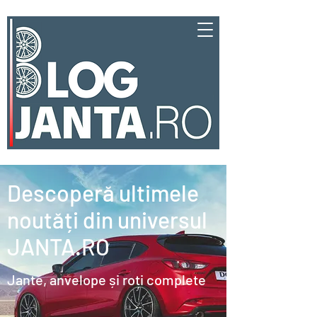
Descoperă ultimele
noutăți din universul
JANTA.RO
Jante, anvelope și roți complete