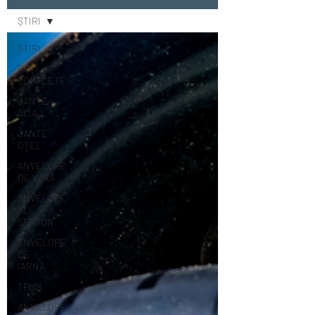
ȘTIRI
ȘTIRI
ROȚI
COMPLETE
JANTE
ALIAJ
JANTE
OȚEL
ANVELOPE
DE VARĂ
ANVELOPE
ALL
SEASON
ANVELOPE
DE
IARNĂ
TPMS
ANVELOPE