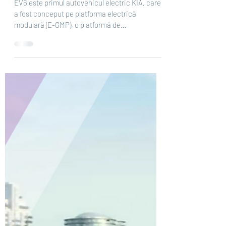
fabrică NOUL KIA EV6 cu
anvelopele ECSTA PS71 și
CRUGEN HP71
EV6 este primul autovehicul electric KIA, care
a fost conceput pe platforma electrică
modulară (E-GMP), o platformă de
autovehicule...