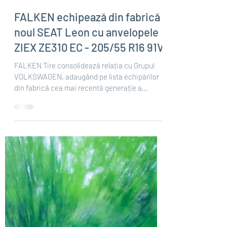
Nov 16, 2021
2 min read
FALKEN echipează din fabrică
noul SEAT Leon cu anvelopele
ZIEX ZE310 EC - 205/55 R16 91V
FALKEN Tire consolidează relația cu Grupul
VOLKSWAGEN, adaugând pe lista echipărilor
din fabrică cea mai recentă generație a
modelului...