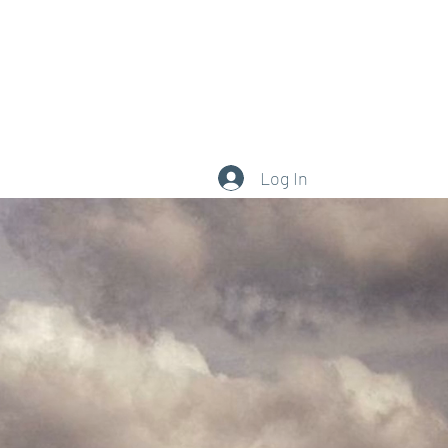
0377.101.111
Log In