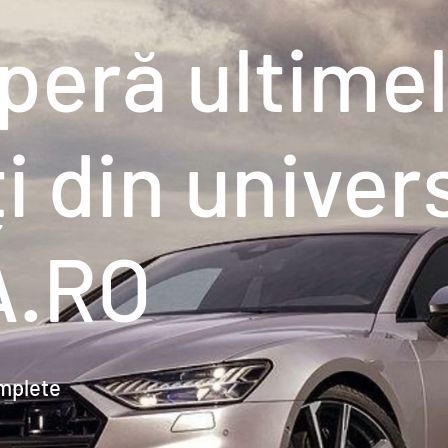
peră ultime
i din univer
A.RO
omplete