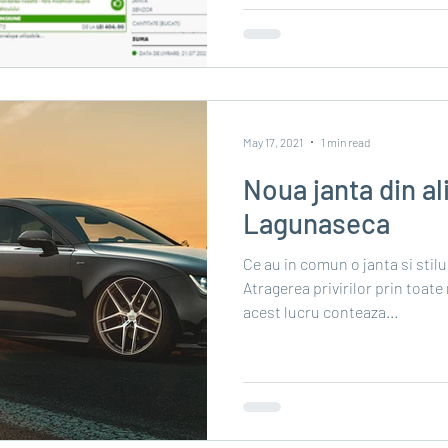
May 17, 2021
1 min read
Noua janta din al
Lagunaseca
Ce au in comun o janta si stilu
Atragerea privirilor prin toate
acest lucru conteaza...