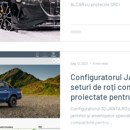
ALCAR cu protecție SRC!
Sep 12, 2021
8 min read
Configuratorul 
seturi de roți co
proiectate pentru a
road
Configuratorul 3D JANTA.RO p
jantelor și anvelopelor specia
compatibile pentru...