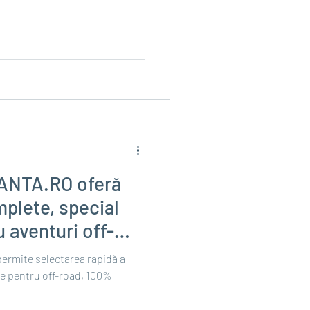
JANTA.RO oferă
mplete, special
venturi off-
ermite selectarea rapidă a
le pentru off-road, 100%