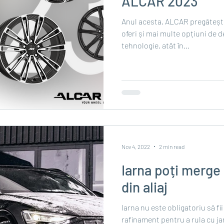
ALCAR 2023
Anul acesta, ALCAR pregăteșt
oferi și mai multe opțiuni de d
tehnologie, atât în...
Nov 4, 2022
2 min read
Iarna poți merge l
din aliaj
Iarna nu este obligatoriu să fii 
rafinament pentru a rula cu jan