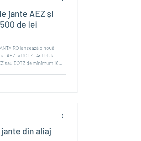
e jante AEZ și
500 de lei
nsează o nouă
. Astfel, la
 AEZ sau DOTZ de minimum 18
discountului va fi returnată în
cut plata comenzii; Pentru
fi trecut pe factură și scăzut
și
jante din aliaj