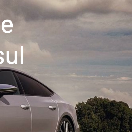
le
sul