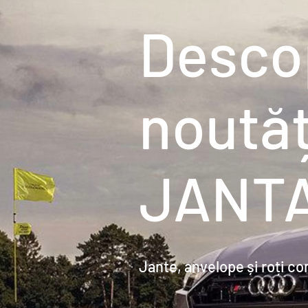
Desco
noutăț
JANT
Jante, anvelope și roți c