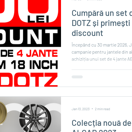
Cumpără un set d
DOTZ și primești 
discount
Începând cu 30 martie 2026, JANTA.RO la
campanie pentru jantele din aliaj AEZ și DOTZ 
achiziția unui set de 4 jante
inch primiți înapoi 500 lei (TVA inclus)*: Pentru plățile cu
cardul pe site, contravaloarea 
contul bancar din care s-a fă
plățile ramburs, discountul va 
din valoarea totală a comenzii. *Reducerea se aplică 
pentru se
Jan 13, 2023
2 min read
Colecția nouă de 