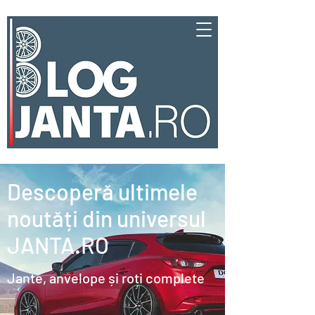
Descoperă ultimele
noutăți din universul
JANTA.RO
Jante, anvelope și roți complete