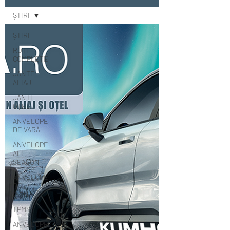
ȘTIRI
ȘTIRI
ROȚI
COMPLETE
JANTE
ALIAJ
JANTE
OȚEL
ANVELOPE
DE VARĂ
ANVELOPE
ALL
SEASON
ANVELOPE
DE
IARNĂ
TPMS
ANVELOPE