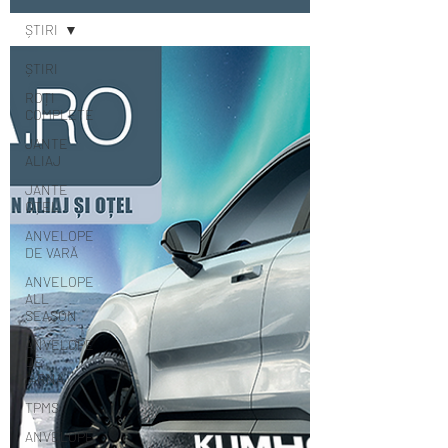
ȘTIRI
ȘTIRI
ROȚI
COMPLETE
JANTE
ALIAJ
JANTE
OȚEL
ANVELOPE
DE VARĂ
ANVELOPE
ALL
SEASON
ANVELOPE
DE
IARNĂ
TPMS
ANVELOPE