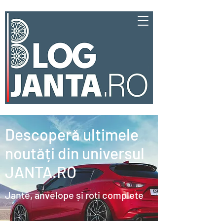
Descoperă ultimele
noutăți din universul
JANTA.RO
Jante, anvelope și roți complete