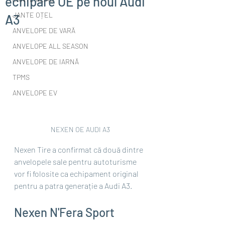
echipare OE pe noul Audi
JANTE OȚEL
A3
ANVELOPE DE VARĂ
ANVELOPE ALL SEASON
ANVELOPE DE IARNĂ
TPMS
ANVELOPE EV
NEXEN OE AUDI A3
Nexen Tire a confirmat că două dintre 
anvelopele sale pentru autoturisme 
vor fi folosite ca echipament original 
pentru a patra generație a Audi A3. 
Nexen N'Fera Sport