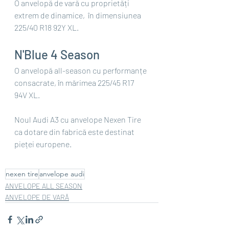
O anvelopă de vară cu proprietăți 
extrem de dinamice,  în dimensiunea 
225/40 R18 92Y XL.
N'Blue 4 Season
O anvelopă all-season cu performanțe 
consacrate, în mărimea 225/45 R17 
94V XL.
Noul Audi A3 cu anvelope Nexen Tire 
ca dotare din fabrică este destinat 
pieței europene. 
nexen tire
anvelope audi
ANVELOPE ALL SEASON
ANVELOPE DE VARĂ