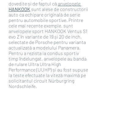
dovedite și de faptul că 
anvelopele 
HANKOOK
 sunt alese de constructorii 
auto ca echipare originală de serie 
pentru automobile sportive. Printre 
cele mai recente exemple, sunt 
anvelopele sport HANKOOK Ventus S1 
evo Z în variante de 19 și 20 de inch, 
selectate de Porsche pentru varianta 
actualizată a modelului Panamera. 
Pentru a rezista la condus sportiv 
timp îndelungat, anvelopele au banda 
de rulare Ultra Ultra High 
Performance (UUHP) și au fost supuse 
la teste efectuate la viteză maximă pe 
solicitantul circuit Nürburgring 
Nordschleife. 