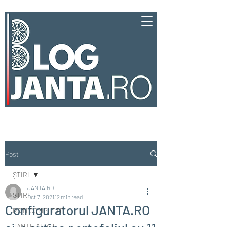
Post
ȘTIRI
JANTA.RO
ȘTIRI
Oct 7, 2021
12 min read
Configuratorul JANTA.RO
ROȚI COMPLETE
JANTE ALIAJ