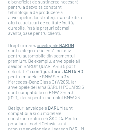
a beneficiat de susținerea necesară 
pentru a dezvolta constant 
tehnologiile de producere a 
anvelopelor. Iar strategia sa este de a 
oferi cauciucuri de calitate înaltă, 
durabile, însă la prețuri cât mai 
avantajoase pentru clienți. 
Drept urmare, 
anvelopele 
BARUM
sunt o alegere eficientă inclusiv 
pentru automobile din segmentul 
premium. De exemplu, anvelopele all 
season BARUM QUARTARIS 5 pot fi 
selectate în 
configuratorul JANTA.RO 
pentru modelele BMW Seria 3 și 
Mercedes-Benz Clasa C (W205). Iar 
anvelopele de iarnă BARUM POLARIS 5 
sunt compatibile cu BMW Seria 3 
(G20), dar și pentru actualul BMW X3.
Desigur, anvelopele 
BARUM
 sunt 
compatibile și cu modelele 
constructorului ceh ŠKODA. Pentru 
popularul model Octavia sunt 
propuse anvelopele all season BARUM 