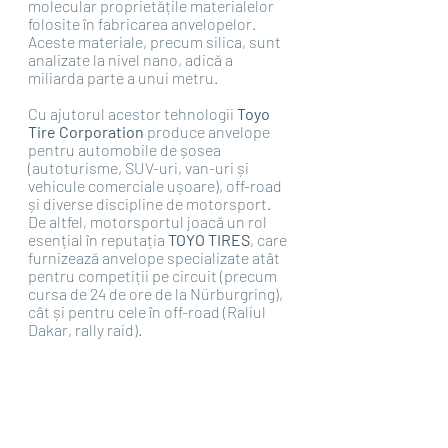
molecular proprietățile materialelor 
folosite în fabricarea anvelopelor. 
Aceste materiale, precum silica, sunt 
analizate la nivel nano, adică a 
miliarda parte a unui metru. 
Cu ajutorul acestor tehnologii 
Toyo 
Tire Corporation 
produce anvelope 
pentru automobile de șosea 
(autoturisme, SUV-uri, van-uri și 
vehicule comerciale ușoare), off-road 
și diverse discipline de motorsport. 
De altfel, motorsportul joacă un rol 
esențial în reputația 
TOYO TIRES
, care 
furnizează anvelope specializate atât 
pentru competiții pe circuit (precum 
cursa de 24 de ore de la Nürburgring), 
cât și pentru cele în off-road (Raliul 
Dakar, rally raid). 