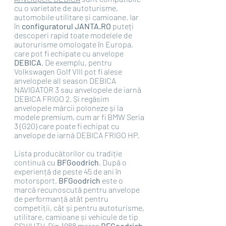
cu o varietate de autoturisme, 
automobile utilitare și camioane. Iar 
în 
configuratorul JANTA.RO 
puteți 
descoperi rapid toate modelele de 
autorurisme omologate în Europa, 
care pot fi echipate cu anvelope 
DEBICA
. De exemplu, pentru 
Volkswagen Golf VIII pot fi alese 
anvelopele all season DEBICA 
NAVIGATOR 3 sau anvelopele de iarnă 
DEBICA FRIGO 2. Și regăsim 
anvelopele mărcii poloneze și la 
modele premium, cum ar fi BMW Seria 
3 (G20) care poate fi echipat cu 
anvelope de iarnă DEBICA FRIGO HP.
Lista producătorilor cu tradiție 
continuă cu 
BFGoodrich
. După o 
experiență de peste 45 de ani în 
motorsport, 
BFGoodrich
 este o 
marcă recunoscută pentru anvelope 
de performanță atât pentru 
competiții, cât și pentru autoturisme, 
utilitare, camioane și vehicule de tip 
SSV/UTV. Din 1988 marca 
BFGoodrich