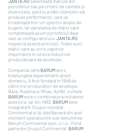
JANTA.RO 
selectează mărcile din 
portofoliul său pe criterii de calitate și 
diversitate, pentru a oferi clienților săi 
produse performante, care se 
încadrează într-un spectru amplu de 
bugete. Iar varietatea de mărci care 
completează acum portofoliul deja 
vast al configuratorului 
JANTA.RO 
respectă aceste principii. Toate sunt 
mărci care au scris capitole 
importante în istoria industriei 
producătoare de anvelope.
Compania cehă 
BARUM
 are o 
îndelungată experiență în acest 
domeniu. A fost fondată în 1948 de 
către trei producători de anvelope: 
Bata, Rubena și Mitas. Astfel, numele 
BARUM
 este o combinație a inițialelor 
acestora. Iar din 1993, 
BARUM 
este 
integrată în Grupul mondial 
Continental și își desfășoară din acel 
moment operațiunile sub denumirea 
Barum Continental spol. s.r.o.. Fiind 
parte din Grupul Continental, 
BARUM