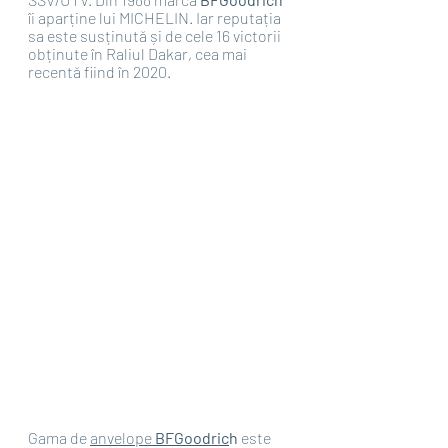
îi aparține lui MICHELIN. Iar reputația 
sa este susținută și de cele 16 victorii 
obținute în Raliul Dakar, cea mai 
recentă fiind în 2020.
Gama de 
anvelope
 BFGoodric
h 
este 