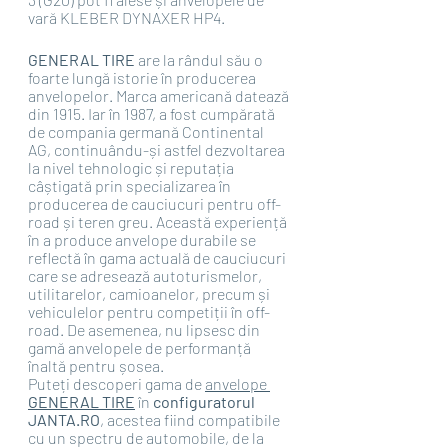
vară KLEBER DYNAXER HP4.
GENERAL TIRE 
are la rândul său o 
foarte lungă istorie în producerea 
anvelopelor. Marca americană datează 
din 1915. Iar în 1987, a fost cumpărată 
de compania germană Continental 
AG, continuându-și astfel dezvoltarea 
la nivel tehnologic și reputația 
câștigată prin specializarea în 
producerea de cauciucuri pentru off-
road și teren greu. Această experiență 
în a produce anvelope durabile se 
reflectă în gama actuală de cauciucuri 
care se adresează autoturismelor, 
utilitarelor, camioanelor, precum și 
vehiculelor pentru competiții în off-
road. De asemenea, nu lipsesc din 
gamă anvelopele de performanță 
înaltă pentru șosea.
Puteți descoperi gama de 
anvelope 
GENERAL TIRE
în 
configuratorul 
JANTA.RO
, acestea fiind compatibile 
cu un spectru de automobile, de la 