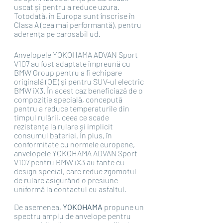
uscat și pentru a reduce uzura. 
Totodată, în Europa sunt înscrise în 
Clasa A (cea mai performantă), pentru 
aderența pe carosabil ud.
Anvelopele YOKOHAMA ADVAN Sport 
V107 au fost adaptate împreună cu 
BMW Group pentru a fi echipare 
originală (OE) și pentru SUV-ul electric 
BMW iX3. În acest caz beneficiază de o 
compoziție specială, concepută 
pentru a reduce temperaturile din 
timpul rulării, ceea ce scade 
rezistența la rulare și implicit 
consumul bateriei. În plus, în 
conformitate cu normele europene, 
anvelopele YOKOHAMA ADVAN Sport 
V107 pentru BMW iX3 au fante cu 
design special, care reduc zgomotul 
de rulare asigurând o presiune 
uniformă la contactul cu asfaltul. 
De asemenea, 
YOKOHAMA
 propune un 
spectru amplu de anvelope pentru 