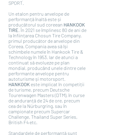
SPORT.
Un etalon pentru anvelope de 
performanță înaltă este și 
producătorul sud coreean 
HANKOOK 
TIRE
. În 2021 se împlinesc 80 de ani de 
la înființarea Chosun Tire Company, 
primul producător de anvelope din 
Coreea. Compania avea să își 
schimbele numele în Hankook Tire & 
Technology în 1953. Iar de atunci a 
continuat să evolueze pe plan 
mondial, producând unele dintre cele 
performante anvelope pentru 
autoturisme și motorsport. 
HANKOOK
 este implicat în competiții 
de turisme, precum Deutsche 
Tourenwagen Masters (DTM), în curse 
de anduranță de 24 de ore, precum 
cea de la Nürburgring, sau în 
campionate precum Supercar 
Challenge, Thailand Super Series, 
British F4 etc.
Standardele de performanță sunt 