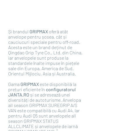
Și brandul 
GRIPMAX
 oferă atât 
anvelope pentru șosea, cât și 
cauciucuri speciale pentru off-road. 
Acesta este un brand deținut de 
Qingdao Grip Tyre Co., Ltd. din China, 
iar anvelopele sunt produse la 
standardele înalte impuse în piețele 
sale din Europa, America de Sud, 
Orientul Mijlociu, Asia și Australia. 
Gama 
GRIPMAX
 este disponibilă la 
prețuri eficiente în 
configuratorul 
JANTA.RO 
și se adresează unei 
diversități de autoturisme. Anvelopa 
all season GRIPMAX SUREGRIP A/S 
VAN este compatibilă cu Audi A4. Iar 
pentru Audi Q5 sunt anvelopele all 
season GRIPMAX STATUS 
ALLCLIMATE și anvelopele de iarnă 