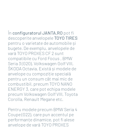
În 
configuratorul JANTA.RO 
pot fi 
descoperite anvelopele 
TOYO TIRES 
pentru o varietate de automobile și 
bugete. De exemplu, anvelopele de 
vară TOYO PROXES CF 2 sunt 
compatibile cu Ford Focus , BMW 
Seria 3 (G20), Volkswagen Golf VIII, 
ŠKODA Octavia. Există și modele de 
anvelope cu compoziție specială 
pentru un consum cât mai mic de 
combustibil, precum TOYO NANO 
ENERGY 3, care pot echipa modele 
precum Volkswagen Golf VIII, Toyota 
Corolla, Renault Megane etc. 
Pentru modele precum BMW Seria 4 
Coupe (G22), care pun accentul pe 
performanțe dinamice, pot fi alese 
anvelope de vară TOYO PROXES 