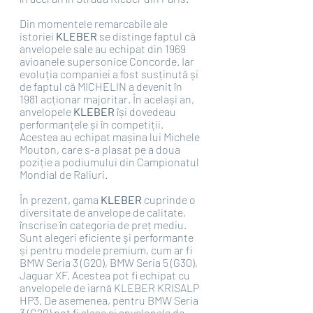
Din momentele remarcabile ale 
istoriei 
KLEBER 
se distinge faptul că 
anvelopele sale au echipat din 1969 
avioanele supersonice Concorde. Iar 
evoluția companiei a fost susținută și 
de faptul că MICHELIN a devenit în 
1981 acționar majoritar. În același an, 
anvelopele 
KLEBER
 își dovedeau 
performanțele și în competiții. 
Acestea au echipat mașina lui Michele 
Mouton, care s-a plasat pe a doua 
poziție a podiumului din Campionatul 
Mondial de Raliuri.
În prezent, gama 
KLEBER
 cuprinde o 
diversitate de anvelope de calitate, 
înscrise în categoria de preț mediu. 
Sunt alegeri eficiente și performante 
și pentru modele premium, cum ar fi 
BMW Seria 3 (G20), BMW Seria 5 (G30), 
Jaguar XF. Acestea pot fi echipat cu 
anvelopele de iarnă KLEBER KRISALP 
HP3. De asemenea, pentru BMW Seria 
3 (G20) pot fi alese și anvelopele de 