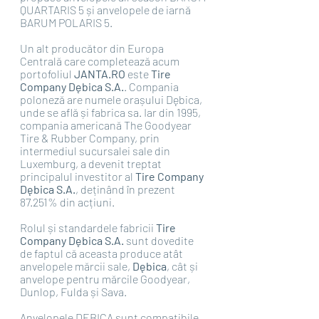
QUARTARIS 5 și anvelopele de iarnă 
BARUM POLARIS 5.
Un alt producător din Europa 
Centrală care completează acum 
portofoliul 
JANTA.RO 
este 
Tire 
Company Dębica S.A.
. Compania 
poloneză are numele orașului Dębica, 
unde se află și fabrica sa. Iar din 1995, 
compania americană The Goodyear 
Tire & Rubber Company, prin 
intermediul sucursalei sale din 
Luxemburg, a devenit treptat 
principalul investitor al 
Tire Company 
Dębica S.A.
, deținând în prezent 
87.251% din acțiuni. 
Rolul și standardele fabricii 
Tire 
Company Dębica S.A. 
sunt dovedite 
de faptul că aceasta produce atât 
anvelopele mărcii sale, 
Dębica
, cât și 
anvelope pentru mărcile Goodyear, 
Dunlop, Fulda și Sava.
Anvelopele DEBICA
 sunt compatibile 