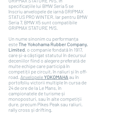
GRIPMAX STATURE M/S. În 
specificațiile lui BMW Seria 5 se 
înscriu anvelopele de iarnă GRIPMAX 
STATUS PRO WINTER. Iar pentru BMW 
Seria 7, BMW X5 sunt compatibile 
GRIPMAX STATURE M/S. 
Un nume sinonim cu performanța 
este 
The Yokohama Rubber Company, 
Limited
, o companie fondată în 1917, 
care și-a câștigat statutul în decursul 
deceniilor fiind o alegere preferată de 
multe echipe care participă în 
competiții pe circuit, în raliuri și în off-
road. 
Anvelopele 
YOKOMAHA
 au în 
portofoliu victorii multiple în cursa de 
24 de ore de la Le Mans, în 
campionatele de turisme și 
monoposturi, sau în alte competiții 
dure, precum Pikes Peak sau raliuri, 
rally cross și drifting.