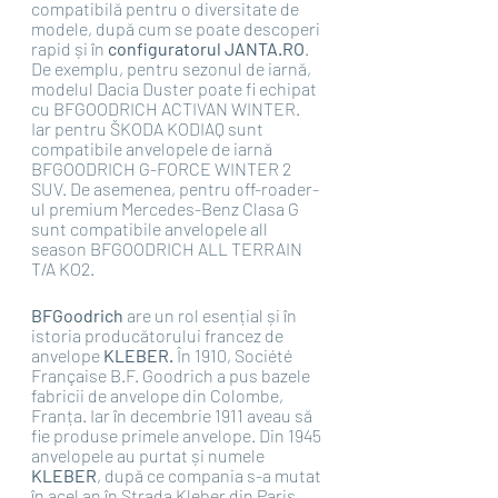
compatibilă pentru o diversitate de 
modele, după cum se poate descoperi 
rapid și în 
configuratorul JANTA.RO
. 
De exemplu, pentru sezonul de iarnă, 
modelul Dacia Duster poate fi echipat 
cu BFGOODRICH ACTIVAN WINTER. 
Iar pentru ŠKODA KODIAQ sunt 
compatibile anvelopele de iarnă 
BFGOODRICH G-FORCE WINTER 2 
SUV. De asemenea, pentru off-roader-
ul premium Mercedes-Benz Clasa G 
sunt compatibile anvelopele all 
season BFGOODRICH ALL TERRAIN 
T/A KO2. 
BFGoodrich 
are un rol esențial și în 
istoria producătorului francez de 
anvelope 
KLEBER. 
În 1910, Société 
Française B.F. Goodrich a pus bazele 
fabricii de anvelope din Colombe, 
Franța. Iar în decembrie 1911 aveau să 
fie produse primele anvelope. Din 1945 
anvelopele au purtat și numele 
KLEBER
, după ce compania s-a mutat 
în acel an în Strada Kleber din Paris.