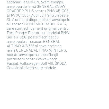
sedanuri la SUV-uri. Avem exemplu 
anvelopa de iarnă GENERAL SNOW 
GRABBER PLUS pentru BMW X5 (G05), 
BMW X6 (G06), Audi Q8. Pentru aceste 
SUV-uri sunt disponibile și anvelopele 
all season GENERAL GRABBER AT3, 
care sunt echipament original pentru 
Ford Ranger Raptor. Iar modelul BMW 
Seria 3 (G20) poate fi echipat cu 
anvelopele all season GENERAL 
ALTIMAX A/S 365 și anvelopele de 
iarnă GENERAL ALTIMAX WINTER 3. 
Aceste anvelope au specificații 
potrivite și pentru Volkswagen 
Passat, Volkswagen Golf VIII, ŠKODA 
Octavia și diverse alte modele.