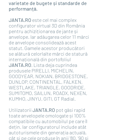
varietate de bugete și standarde de 
performanță.
JANTA.RO 
este cel mai complex 
configurator virtual 3D din România 
pentru achiziționarea de jante și 
anvelope. Iar adăugarea celor 11 mărci 
de anvelope consolidează acest 
statut. Gamele acestor producători 
se alătură celorlalte mărci de statură 
internațională din portofoliul 
JANTA.RO
. Lista deja cuprindea 
produsele PIRELLI, MICHELIN, 
GOODYEAR, NOKIAN, BRIDGESTONE, 
DUNLOP, CONTINENTAL, FALKEN, 
WESTLAKE, TRIANGLE, GOODRIDE, 
SUMITOMO, SAILUN, ROADX, NEXEN, 
KUMHO, JINYU, GITI, GT Radial.  
Utilizatorii 
JANTA.RO 
pot găsi rapid 
toate anvelopele omologate și 100% 
compatibile cu automobilul pe care îl 
dețin. Iar configuratorul include atât 
autoturismele din generația actuală, 
cât și pe cele produse în anii '80, '90 și 