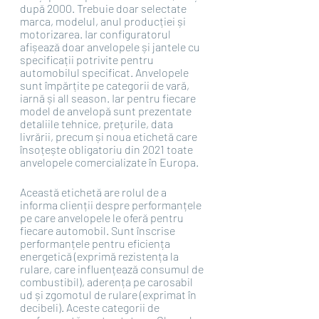
după 2000. Trebuie doar selectate 
marca, modelul, anul producției și 
motorizarea. Iar configuratorul 
afișează doar anvelopele și jantele cu 
specificații potrivite pentru 
automobilul specificat. Anvelopele 
sunt împărțite pe categorii de vară, 
iarnă și all season. Iar pentru fiecare 
model de anvelopă sunt prezentate 
detaliile tehnice, prețurile, data 
livrării, precum și noua etichetă care 
însoțește obligatoriu din 2021 toate 
anvelopele comercializate în Europa. 
Această etichetă are rolul de a 
informa clienții despre performanțele 
pe care anvelopele le oferă pentru 
fiecare automobil. Sunt înscrise 
performanțele pentru eficiența 
energetică (exprimă rezistența la 
rulare, care influențează consumul de 
combustibil), aderența pe carosabil 
ud și zgomotul de rulare (exprimat în 
decibeli). Aceste categorii de 