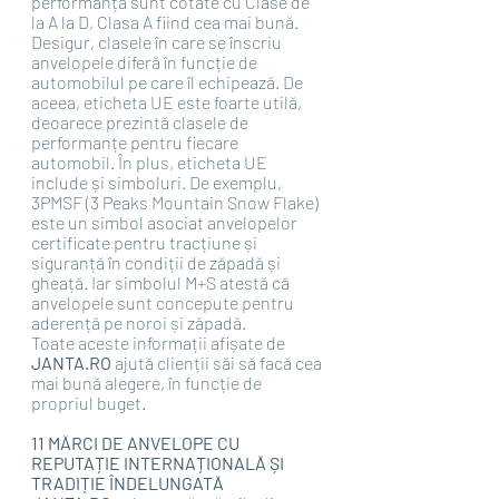
performanță sunt cotate cu Clase de 
la A la D, Clasa A fiind cea mai bună. 
Desigur, clasele în care se înscriu 
anvelopele diferă în funcție de 
automobilul pe care îl echipează. De 
aceea, eticheta UE este foarte utilă, 
deoarece prezintă clasele de 
performanțe pentru fiecare 
automobil. În plus, eticheta UE 
include și simboluri. De exemplu, 
3PMSF (3 Peaks Mountain Snow Flake) 
este un simbol asociat anvelopelor 
certificate pentru tracțiune și 
siguranță în condiții de zăpadă și 
gheață. Iar simbolul M+S atestă că 
anvelopele sunt concepute pentru 
aderență pe noroi și zăpadă. 
Toate aceste informații afișate de 
JANTA.RO 
ajută clienții săi să facă cea 
mai bună alegere, în funcție de 
propriul buget.
11 MĂRCI DE ANVELOPE CU 
REPUTAȚIE INTERNAȚIONALĂ ȘI 
TRADIȚIE ÎNDELUNGATĂ