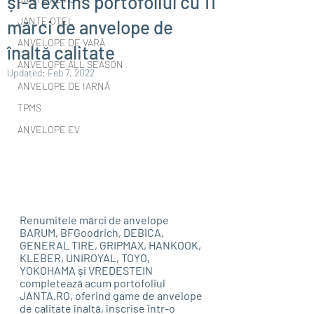
și-a extins portofoliul cu 11
JANTE OȚEL
mărci de anvelope de
ANVELOPE DE VARĂ
înaltă calitate
ANVELOPE ALL SEASON
Updated:
Feb 7, 2022
ANVELOPE DE IARNĂ
TPMS
ANVELOPE EV
Renumitele mărci de anvelope 
BARUM, BFGoodrich, DEBICA, 
GENERAL TIRE, GRIPMAX, HANKOOK, 
KLEBER, UNIROYAL, TOYO, 
YOKOHAMA și VREDESTEIN 
completează acum portofoliul 
JANTA.RO, oferind game de anvelope 
de calitate înaltă, înscrise într-o 