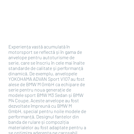
Experiența vastă acumulată în 
motorsport se reflectă și în gama de 
anvelope pentru autoturisme de 
serie, care se înscriu în cele mai înalte 
standarde de calitate și performanță 
dinamică. De exemplu, anvelopele 
YOKOHAMA ADVAN Sport V107 au fost 
alese de BMW M GmbH ca echipare de 
serie pentru noua generație de 
modele sport BMW M3 Sedan și BMW 
M4 Coupe. Aceste anvelope au fost 
dezvoltate împreună cu BMW M 
GmbH, special pentru noile modele de 
performanță. Designul fantelor din 
banda de rulare și compoziția 
materialelor au fost adaptate pentru a 
se optimiza aderența pe carosabil 