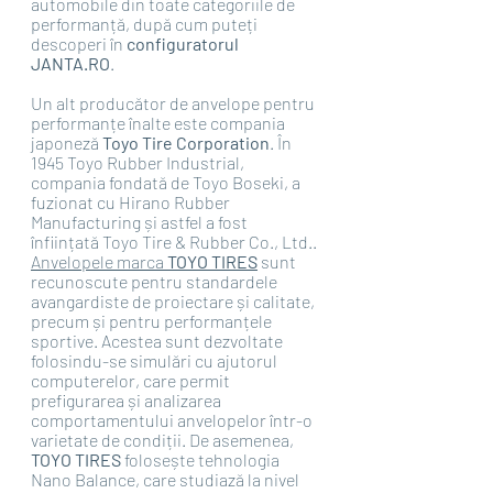
automobile din toate categoriile de 
performanță, după cum puteți 
descoperi în 
configuratorul 
JANTA.RO
.
Un alt producător de anvelope pentru 
performanțe înalte este compania 
japoneză 
Toyo Tire Corporation
. În 
1945 Toyo Rubber Industrial, 
compania fondată de Toyo Boseki, a 
fuzionat cu Hirano Rubber 
Manufacturing și astfel a fost 
înființată Toyo Tire & Rubber Co., Ltd..
Anvelopele marca 
TOYO TIRES
sunt 
recunoscute pentru standardele 
avangardiste de proiectare și calitate, 
precum și pentru performanțele 
sportive. Acestea sunt dezvoltate 
folosindu-se simulări cu ajutorul 
computerelor, care permit 
prefigurarea și analizarea 
comportamentului anvelopelor într-o 
varietate de condiții. De asemenea, 
TOYO TIRES 
folosește tehnologia 
Nano Balance, care studiază la nivel 