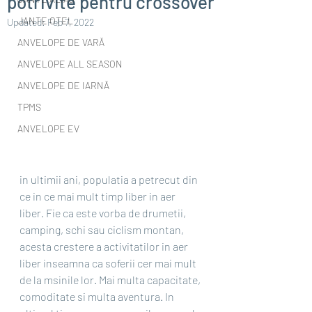
potrivite pentru crossover
JANTE OȚEL
Updated:
Feb 7, 2022
ANVELOPE DE VARĂ
ANVELOPE ALL SEASON
ANVELOPE DE IARNĂ
TPMS
ANVELOPE EV
in ultimii ani, populatia a petrecut din 
ce in ce mai mult timp liber in aer 
liber. Fie ca este vorba de drumetii, 
camping, schi sau ciclism montan, 
acesta crestere a activitatilor in aer 
liber inseamna ca soferii cer mai mult 
de la msinile lor. Mai multa capacitate, 
comoditate si multa aventura. In 