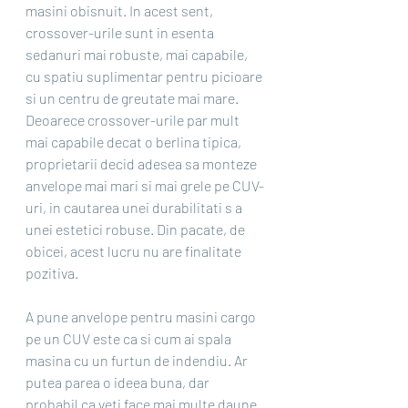
masini obisnuit. In acest sent, 
crossover-urile sunt in esenta 
sedanuri mai robuste, mai capabile, 
cu spatiu suplimentar pentru picioare 
si un centru de greutate mai mare. 
Deoarece crossover-urile par mult 
mai capabile decat o berlina tipica, 
proprietarii decid adesea sa monteze 
anvelope mai mari si mai grele pe CUV-
uri, in cautarea unei durabilitati s a 
unei estetici robuse. Din pacate, de 
obicei, acest lucru nu are finalitate 
pozitiva.
A pune anvelope pentru masini cargo 
pe un CUV este ca si cum ai spala 
masina cu un furtun de indendiu. Ar 
putea parea o ideea buna, dar 
probabil ca veti face mai multe daune. 