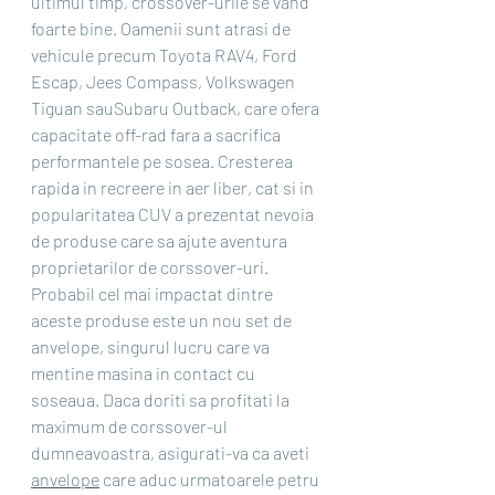
ultimul timp, crossover-urile se vand 
foarte bine. Oamenii sunt atrasi de 
vehicule precum Toyota RAV4, Ford 
Escap, Jees Compass, Volkswagen 
Tiguan sauSubaru Outback, care ofera 
capacitate off-rad fara a sacrifica 
performantele pe sosea. Cresterea 
rapida in recreere in aer liber, cat si in 
popularitatea CUV a prezentat nevoia 
de produse care sa ajute aventura 
proprietarilor de corssover-uri. 
Probabil cel mai impactat dintre 
aceste produse este un nou set de 
anvelope, singurul lucru care va 
mentine masina in contact cu 
soseaua. Daca doriti sa profitati la 
maximum de corssover-ul 
dumneavoastra, asigurati-va ca aveti 
anvelope
 care aduc urmatoarele petru 