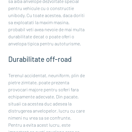
sa aiba anvelope dezvoltate special 
pentru vehicule cu o constructie 
unibody. Cu toate acestea, daca doriti 
sa exploatati la maxim masina, 
probabil veti avea nevoie de mai multa 
durabilitate decat o poate oferi o 
anvelopa tipica pentru autoturisme.
Durabilitate off-road
Terenul accidentat, neuniform, plin de 
pietre zimtate, poate prezenta 
provocari majore pentru soferi fara 
echipamente adecvate. Din pacate, 
situaii ca acestea duc adesea la 
distrugerea anvelopelor, lucru cu care 
nimeni nu vrea sa se confrunte. 
Pentru a evita acest lucru, este 
important sa aveti anvelope care sa 