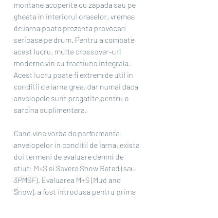
montane acoperite cu zapada sau pe 
gheata in interiorul oraselor, vremea 
de iarna poate prezenta provocari 
serioase pe drum. Pentru a combate 
acest lucru, multe crossover-uri 
moderne vin cu tractiune integrala. 
Acest lucru poate fi extrem de util in 
conditii de iarna grea, dar numai daca 
anvelopele sunt pregatite pentru o 
sarcina suplimentara.
Cand vine vorba de performanta 
anvelopelor in conditii de iarna, exista 
doi termeni de evaluare demni de 
stiut: M+S si Severe Snow Rated (sau 
3PMSF). Evaluarea M+S (Mud and 
Snow), a fost introdusa pentru prima 
data in anii 1970, evidentiaza 
anvelopele pentru toate anotimpurile 