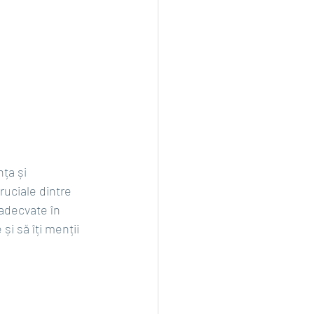
ța și 
uciale dintre 
 adecvate în 
și să îți menții 