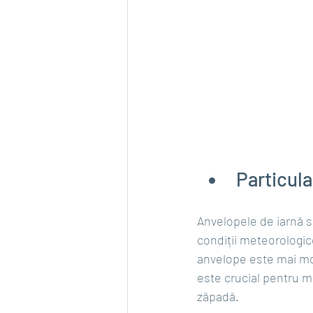
Particula
Anvelopele de iarnă s
condiții meteorologic
anvelope este mai moa
este crucial pentru m
zăpadă.