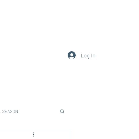
0377.101.111
Log In
L SEASON