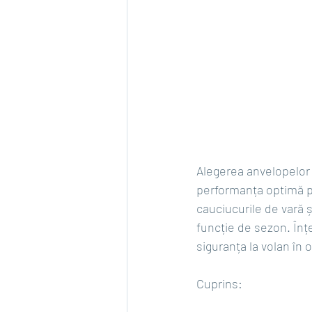
Alegerea anvelopelor p
performanța optimă pe
cauciucurile de vară ș
funcție de sezon. Înțe
siguranța la volan în 
Cuprins: