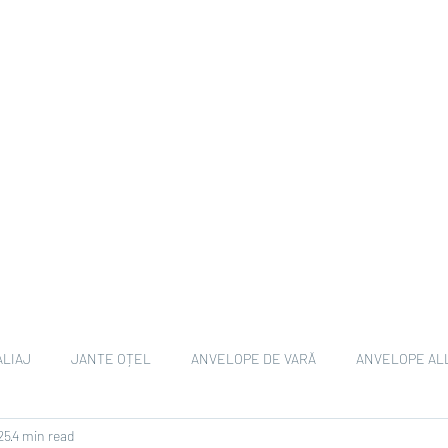
ALIAJ
JANTE OȚEL
ANVELOPE DE VARĂ
ANVELOPE AL
25
4 min read
ANVELOPE EV