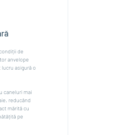
ară
ondiții de 
tor anvelope 
 lucru asigură o 
u caneluri mai 
oaie, reducând 
ct mărită cu 
ătățită pe 