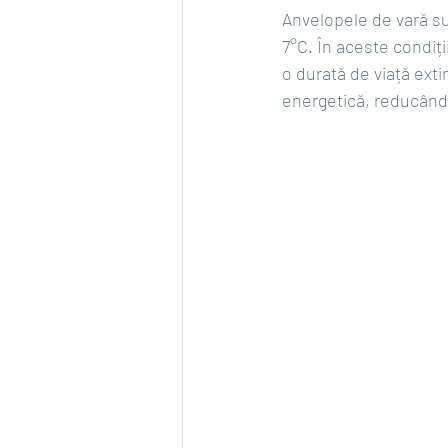
Anvelopele de vară
 s
7°C. În aceste condiți
o durată de viață ext
energetică, reducând