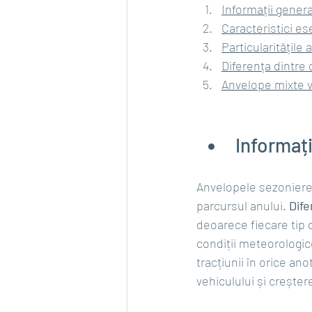
Informații gener
Caracteristici es
Particularitățile
Diferența dintre 
Anvelope mixte va
Informaț
Anvelopele sezoniere 
parcursul anului. 
Dife
deoarece fiecare tip 
condiții meteorologic
tracțiunii în orice an
vehiculului și crește