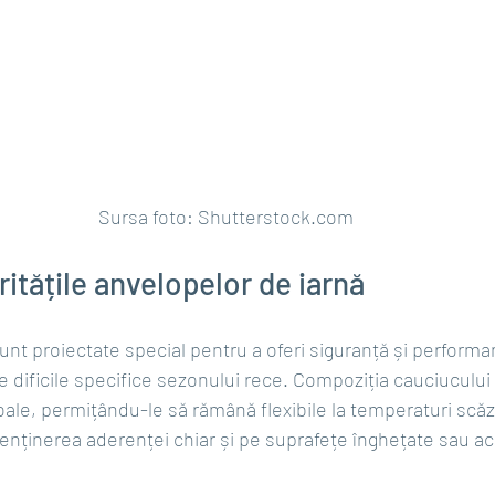
Sursa foto: 
Shutterstock.com
ritățile anvelopelor de iarnă
unt proiectate special pentru a oferi siguranță și performa
e dificile specifice sezonului rece. Compoziția cauciucului
le, permițându-le să rămână flexibile la temperaturi scăz
enținerea aderenței chiar și pe suprafețe înghețate sau ac