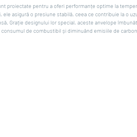
unt proiectate pentru a oferi performanțe optime la temper
i, ele asigură o presiune stabilă, ceea ce contribuie la o uz
insă. Grație designului lor special, aceste anvelope îmbunăt
 consumul de combustibil și diminuând emisiile de carbon