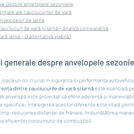
ale despre anvelopele sezoniere
ențiale ale cauciucurilor de vară
 anvelopelor de iarnă
cauciucuri de vară și iarnă - Analiză comparativă
ră iarnă - O alternativă viabilă?
ii generale despre anvelopele sezoni
joacă un rol crucial în siguranța și performanța autovehicul
rența dintre cauciucurile de vară și iarnă
 este esențială pe
de anvelopă este proiectat să ofere aderență și manevrabil
e specifice. Înțelegerea acestor diferențe este vitală pent
otimp, reducerea distanței de frânare, îmbunătățirea manevra
rea eficienței consumului de combustibil.