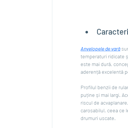
Caracteri
Anvelopele de vară
 su
temperaturi ridicate
este mai dură, concepu
aderență excelentă pe 
Profilul benzii de rul
puține și mai largi. A
riscul de acvaplanare
carosabilul, ceea ce 
drumuri uscate.