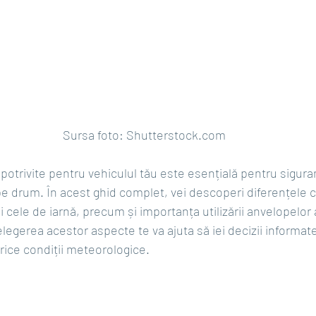
Sursa foto: 
Shutterstock.com
otrivite pentru vehiculul tău este esențială pentru siguran
 drum. În acest ghid complet, vei descoperi diferențele cr
i cele de iarnă, precum și importanța utilizării anvelopelor
legerea acestor aspecte te va ajuta să iei decizii informate 
orice condiții meteorologice.