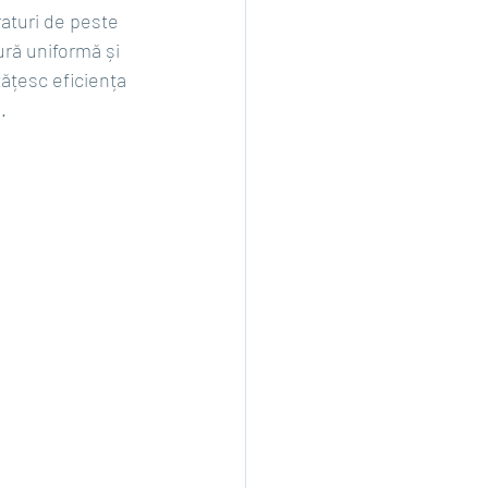
aturi de peste 
ură uniformă și 
ățesc eficiența 
.