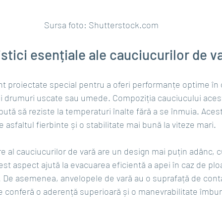
Sursa foto: 
Shutterstock.com
stici esențiale ale cauciucurilor de v
nt proiectate special pentru a oferi performanțe optime în c
 și drumuri uscate sau umede. Compoziția cauciucului aces
tă să reziste la temperaturi înalte fără a se înmuia. Acest
asfaltul fierbinte și o stabilitate mai bună la viteze mari.
are al cauciucurilor de vară are un design mai puțin adânc, c
cest aspect ajută la evacuarea eficientă a apei în caz de pl
. De asemenea, anvelopele de vară au o suprafață de conta
le conferă o aderență superioară și o manevrabilitate îmbun