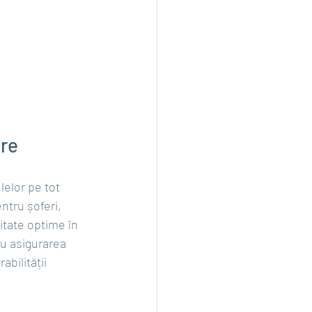
ere
elor pe tot 
ntru șoferi, 
itate optime în 
ru asigurarea 
bilității 