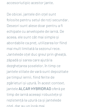
accesoriutipic acestor jante.
De obicei, jantele din oțel sunt 
folosite pentru setul de roți secundar. 
Deseori sunt alese doar pentru a fi 
echipate cu anvelopele de iarnă. De 
aceea, ele sunt cât mai simple și 
abordabile ca preț, utilizarea lor fiind 
mai mult limitată la sezonul rece. 
Jantelede oțel duc greul prin gheață, 
zăpadă și sarea care ajută la 
dezghețarea șoselelor, în timp ce 
jantele stilate de vară sunt depozitate 
pe timpul iernii, fiind ferite de 
zgârieturi și uzură. În acest context, 
jantele 
ALCAR HYBRIDRAD 
oferă pe 
timp de iarnă aceeași robustețe și 
rezistență la uzură ca și jantelede 
oțel, dar au un look mai 