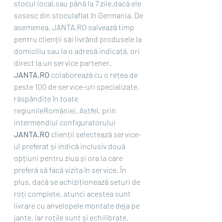
stocul local,sau până la 7 zile,dacă ele 
sosesc din stoculaflat în Germania. De 
asemenea, JANTA.RO salvează timp 
pentru clienții săi livrând produsele la 
domiciliu sau la o adresă indicată, ori 
direct la un service partener. 
JANTA.RO 
colaborează cu o rețea de 
peste 100 de service-uri specializate, 
răspândite în toate 
regiunileRomâniei. Astfel, prin 
intermendiul configuratorului 
JANTA.RO 
clienții selectează service-
ul preferat și indică inclusiv două 
opțiuni pentru ziua și ora la care 
preferă să facă vizita în service. În 
plus, dacă se achiziționează seturi de 
roți complete, atunci acestea sunt 
livrare cu anvelopele montate deja pe 
jante, iar roțile sunt și echilibrate. 