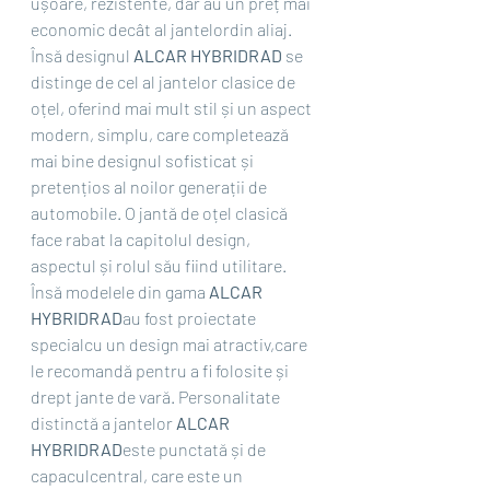
ușoare, rezistente, dar au un preț mai 
economic decât al jantelordin aliaj. 
Însă designul 
ALCAR HYBRIDRAD 
se 
distinge de cel al jantelor clasice de 
oțel, oferind mai mult stil și un aspect 
modern, simplu, care completează 
mai bine designul sofisticat și 
pretențios al noilor generații de 
automobile. O jantă de oțel clasică 
face rabat la capitolul design, 
aspectul și rolul său fiind utilitare. 
Însă modelele din gama 
ALCAR 
HYBRIDRAD
au fost proiectate 
specialcu un design mai atractiv,care 
le recomandă pentru a fi folosite și 
drept jante de vară. Personalitate 
distinctă a jantelor 
ALCAR 
HYBRIDRAD
este punctată și de 
capaculcentral, care este un 