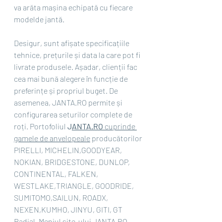
va arăta mașina echipată cu fiecare 
modelde jantă.
Desigur, sunt afișate specificațiile 
tehnice, prețurile și data la care pot fi 
livrate produsele. Așadar, clienții fac 
cea mai bună alegere în funcție de 
preferințe și propriul buget. De 
asemenea, JANTA.RO permite și 
configurarea seturilor complete de 
roți. Portofoliul 
J
ANTA.RO 
cuprinde 
gamele de anvelopeale
 producătorilor 
PIRELLI, MICHELIN,GOODYEAR, 
NOKIAN, BRIDGESTONE, DUNLOP, 
CONTINENTAL, FALKEN, 
WESTLAKE,TRIANGLE, GOODRIDE, 
SUMITOMO,SAILUN, ROADX, 
NEXEN,KUMHO, JINYU, GITI, GT 
Radial. Meniul site-ului JANTA.RO 