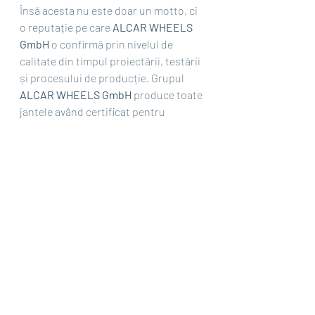
Însă acesta nu este doar un motto, ci 
o reputație pe care 
ALCAR WHEELS 
GmbH 
o confirmă prin nivelul de 
calitate din timpul proiectării, testării 
și procesului de producție. Grupul 
ALCAR WHEELS GmbH 
produce toate 
jantele având certificat pentru 
managementul calității emis de către 
institutul de certificare german TÜV. 
Această certificare ISO 9001 este 
verificată și actualizată anual și 
garantează evoluția continuă a 
standardelor pentru proiectarea 
jantelor, precum și îmbunătățirea 
serviciilor pentru clienți. La acestea 
se adaugă respectarea mediului 
înconjurător, mulțumită folosirii 
oțelului ca materie primă și faptului 
că producția jantelor 
ALCAR 