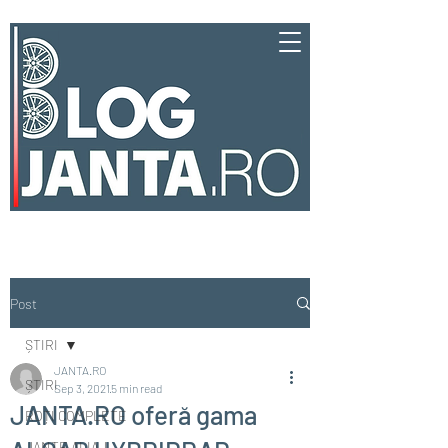
Post
ȘTIRI
JANTA.RO
ȘTIRI
Sep 3, 2021
5 min read
JANTA.RO oferă gama
ROȚI COMPLETE
JANTE ALIAJ