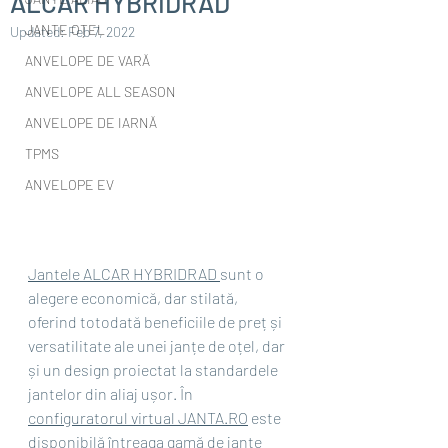
ALCAR HYBRIDRAD
JANTE OȚEL
Updated:
Feb 7, 2022
ANVELOPE DE VARĂ
ANVELOPE ALL SEASON
ANVELOPE DE IARNĂ
TPMS
ANVELOPE EV
Jantele ALCAR HYBRIDRAD 
sunt o 
alegere economică, dar stilată, 
oferind totodată beneficiile de preț și 
versatilitate ale unei janțe de oțel, dar 
și un design proiectat la standardele 
jantelor din aliaj ușor. În 
configuratorul virtual JANTA.RO
 este 
disponibilă întreaga gamă de jante 