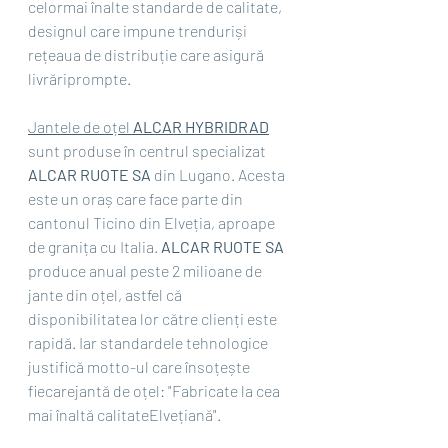
celormai înalte standarde de calitate, 
designul care impune trenduriși 
rețeaua de distribuție care asigură 
livrăriprompte.
Jantele de oțel 
ALCAR HYBRIDRAD
sunt produse în centrul specializat 
ALCAR RUOTE SA 
din Lugano. Acesta 
este un oraș care face parte din 
cantonul Ticino din Elveția, aproape 
de granița cu Italia. 
ALCAR RUOTE SA 
produce anual peste 2 milioane de 
jante din oțel, astfel că 
disponibilitatea lor către clienți este 
rapidă. Iar standardele tehnologice 
justifică motto-ul care însoțește 
fiecarejantă de oțel: "Fabricate la cea 
mai înaltă calitateElvețiană".