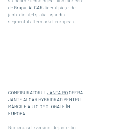
standarde tehnologice, fiind fabricate 
de 
Grupul ALCAR
, liderul pieței de 
jante din oțel și aliaj ușor din 
segmentul aftermarket european.
CONFIGURATORUL 
JANTA.RO
 OFERĂ 
JANTE ALCAR HYBRIDRAD PENTRU 
MĂRCILE AUTO OMOLOGATE ÎN 
EUROPA
Numeroasele versiuni de jante din 