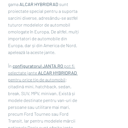
gama 
ALCAR HYBRIDRAD 
sunt 
proiectate special pentru a suporta 
sarcini diverse, adresându-se astfel 
tuturor modelelor de automobil 
omologate în Europa. De altfel, mulți 
importatori de automobile din 
Europa, dar și din America de Nord, 
apelează la aceste jante.
În 
configuratorul JANTA.RO 
pot fi 
selectate jante 
ALCAR HYBRIDRAD 
pentru orice tip de automobil
: 
citadină mini, hatchback, sedan, 
break, SUV, MPV, minivan. Există și 
modele destinate pentru van-uri de 
persoane sau utilitare mai mari, 
precum Ford Tourneo sau Ford 
Transit. Iar pentru modelele mărcii 
naționale Dacia sunt oferite jante 