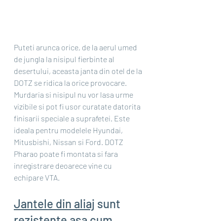
Puteti arunca orice, de la aerul umed 
de jungla la nisipul fierbinte al 
desertului, aceasta janta din otel de la 
DOTZ se ridica la orice provocare. 
Murdaria si nisipul nu vor lasa urme 
vizibile si pot fi usor curatate datorita 
finisarii speciale a suprafetei. Este 
ideala pentru modelele Hyundai, 
Mitusbishi, Nissan si Ford. DOTZ 
Pharao poate fi montata si fara 
inregistrare deoarece vine cu 
echipare VTA.
Jantele din aliaj
 sunt 
rezistente asa cum 