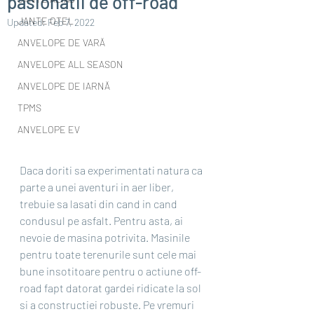
pasionatii de off-road
JANTE OȚEL
Updated:
Feb 7, 2022
ANVELOPE DE VARĂ
ANVELOPE ALL SEASON
ANVELOPE DE IARNĂ
TPMS
ANVELOPE EV
Daca doriti sa experimentati natura ca 
parte a unei aventuri in aer liber, 
trebuie sa lasati din cand in cand 
condusul pe asfalt. Pentru asta, ai 
nevoie de masina potrivita. Masinile 
pentru toate terenurile sunt cele mai 
bune insotitoare pentru o actiune off-
road fapt datorat gardei ridicate la sol 
si a constructiei robuste. Pe vremuri 