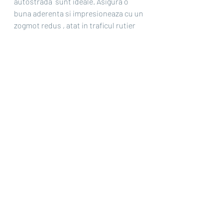
autostrada  sunt ideale. Asigura o 
buna aderenta si impresioneaza cu un 
zogmot redus , atat in traficul rutier 
obisnuit, cat si in escapade rapide 
inafara asfaltului. Daca incarcarea 
autoturismului creste, ar trebui sa 
optati pentru anvelope pentru toate 
terenurile. Acestea ofera un profil de 
rulare mai bun si sunt mai rezistente.
Daca va place sa calatoriti departe de 
drumurile asfaltate, veti alege 
anvelopele pentru noroi. Acestea 
ofera cea mai mare siguranta si 
traverseaza cu usurinta terenul 
noroios sau stancos. Nu sunt 
indicate pentru condus pe sosea.
De accea, va recomandam sa alegeti 
propriul stil de conducere inainte a a 
achizitiona o anvelopa pentru a face 