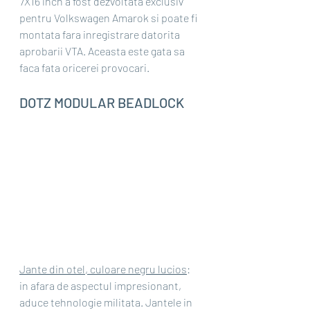
7X16 inch a fost dezvoltata exclusiv 
pentru Volkswagen Amarok si poate fi 
montata fara inregistrare datorita 
aprobarii VTA. Aceasta este gata sa 
faca fata oricerei provocari.
DOTZ MODULAR BEADLOCK
Jante din otel, culoare negru lucios
: 
in afara de aspectul impresionant, 
aduce tehnologie militata. Jantele in 