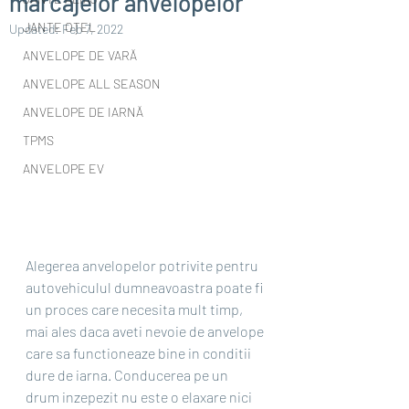
marcajelor anvelopelor
JANTE OȚEL
Updated:
Feb 7, 2022
ANVELOPE DE VARĂ
ANVELOPE ALL SEASON
ANVELOPE DE IARNĂ
TPMS
ANVELOPE EV
Alegerea anvelopelor potrivite pentru 
autovehiculul dumneavoastra poate fi 
un proces care necesita mult timp, 
mai ales daca aveti nevoie de anvelope 
care sa functioneaze bine in conditii 
dure de iarna. Conducerea pe un 
drum inzepezit nu este o elaxare nici 