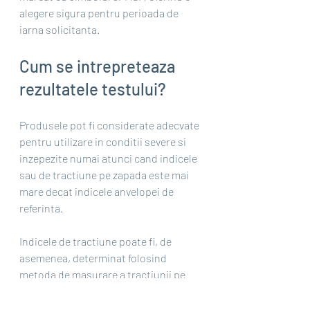
alegere sigura pentru perioada de 
iarna solicitanta.
Cum se intrepreteaza 
rezultatele testului?
Produsele pot fi considerate adecvate 
pentru utilizare in conditii severe si 
inzepezite numai atunci cand indicele 
sau de tractiune pe zapada este mai 
mare decat indicele anvelopei de 
referinta.
Indicele de tractiune poate fi, de 
asemenea, determinat folosind 
metoda de masurare a tractiunii pe 
zapada. In acest caz, anvelopa testata 
trebuie sa atinga un indice de 1.10, 