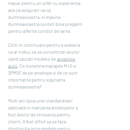
macar pentru un sofer cu experienta, 
asa ca asigurati-va ca 
dumneavoastra, si masina 
dumneavoastra sunteti bine pregatiti 
pentru diferite conditii de iarna.
Cititi in continuare pentru a vedea la 
ce ar trebui sa va concentrati atunci 
cand cautati modelul de 
anvelope 
auto
. Ce instamna macajele M+S si 
3PMSF de pe anvelope si de ce sunt 
importante pentru siguranta 
dumneavoastra?
Multi ani lipsa unei standardizari 
adecvate in marcarea anvelopelor a 
fost destul de stresanta pentru 
clienti. A fost dificil sa se faca 
dinstinctia intre modele pentru 