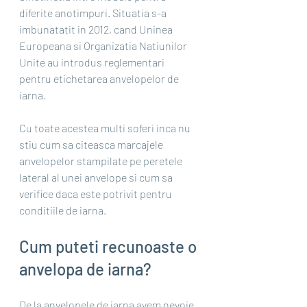
diferite anotimpuri. Situatia s-a 
imbunatatit in 2012, cand Uninea 
Europeana si Organizatia Natiunilor 
Unite au introdus reglementari 
pentru etichetarea anvelopelor de 
iarna.
Cu toate acestea multi soferi inca nu 
stiu cum sa citeasca marcajele 
anvelopelor stampilate pe peretele 
lateral al unei anvelope si cum sa 
verifice daca este potrivit pentru 
conditiile de iarna. 
Cum puteti recunoaste o 
anvelopa de iarna?
De la 
anvelopele de iarna 
avem nevoie 