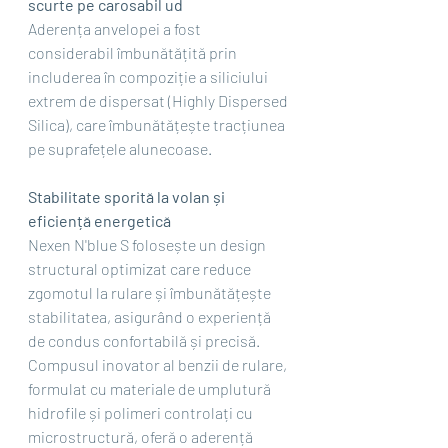
scurte pe carosabil ud
Aderența anvelopei a fost 
considerabil îmbunătățită prin 
includerea în compoziție a siliciului 
extrem de dispersat (Highly Dispersed 
Silica), care îmbunătățește tracțiunea 
pe suprafețele alunecoase.
Stabilitate sporită la volan și 
eficiență energetică
Nexen N'blue S folosește un design 
structural optimizat care reduce 
zgomotul la rulare și îmbunătățește 
stabilitatea, asigurând o experiență 
de condus confortabilă și precisă. 
Compusul inovator al benzii de rulare, 
formulat cu materiale de umplutură 
hidrofile și polimeri controlați cu 
microstructură, oferă o aderență 