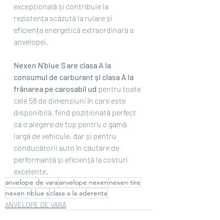
excepțională și contribuie la 
rezistența scăzută la rulare și 
eficiența energetică extraordinară a 
anvelopei.
Nexen N'blue S are clasa A la 
consumul de carburant și clasa A la 
frânarea pe carosabil ud
 pentru toate 
cele 58 de dimensiuni în care este 
disponibilă, fiind poziționată perfect 
ca o alegere de top pentru o gamă 
largă de vehicule, dar și pentru 
conducătorii auto în căutare de 
performanță și eficiență la costuri 
excelente.
anvelope de vara
anvelope nexen
nexen tire
nexen nblue s
clasa a la aderenta
ANVELOPE DE VARĂ