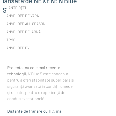
lansată de NEXEN: N'Blue
JANTE OȚEL
S
ANVELOPE DE VARĂ
ANVELOPE ALL SEASON
ANVELOPE DE IARNĂ
TPMS
ANVELOPE EV
Proiectat cu cele mai recente 
tehnologii
, N'Blue S este conceput 
pentru a oferi stabilitate superioară și 
siguranță avansată în condiții umede 
și uscate, pentru o experiență de 
condus excepțională.
Distanțe de frânare cu 11% mai 