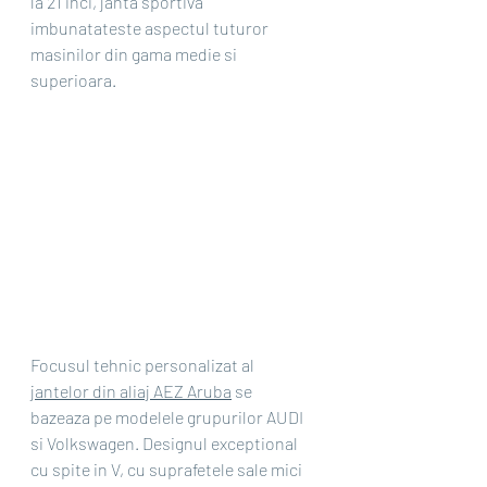
la 21 inci, janta sportiva 
imbunatateste aspectul tuturor 
masinilor din gama medie si 
superioara.
Focusul tehnic personalizat al 
jantelor din aliaj AEZ Aruba
 se 
bazeaza pe modelele grupurilor AUDI 
si Volkswagen. Designul exceptional 
cu spite in V, cu suprafetele sale mici 