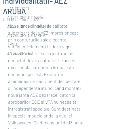
individualitatii- AEZ
JANTE OȚEL
ARUBA
ANVELOPE DE VARĂ
Updated:
Feb 7, 2022
Noua janta din aliaj de calitate 
ANVELOPE ALL SEASON
superioara de la AEZ impresioneaza 
ANVELOPE DE IARNĂ
prin contururile sale elegante 
TPMS
subliniind elementele de design 
ANVELOPE EV
asimetrice care fac ca janta sa fie 
deosebit de atragatoare. De accea 
mica insula autonoma Aruba este 
eponimul perfect. Exista, de 
asemenea, un sentiment de libertate 
si independenta atunci cand montati 
noua janta AEZ deoarece, datorita 
aprobarilor ECE si VTA nu necesita 
intregistrati speciale. Sunt destinate 
in special modelelor de la Audi si 
Volkswagen. Cu dimensiuni de 18 pana 