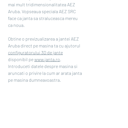
mai mult tridimensionalitatea AEZ 
Aruba. Vopseaua speciala AEZ SRC 
face ca janta sa straluceasca mereu 
ca noua.
Obtine o previzualizarea a jantei AEZ 
Aruba direct pe masina ta cu ajutorul 
configuratorului 3D de jante
disponibil pe 
www.janta.ro
. 
Introduceti datele despre masina si 
aruncati o privire la cum ar arata janta 
pe masina dumneavoastra. 