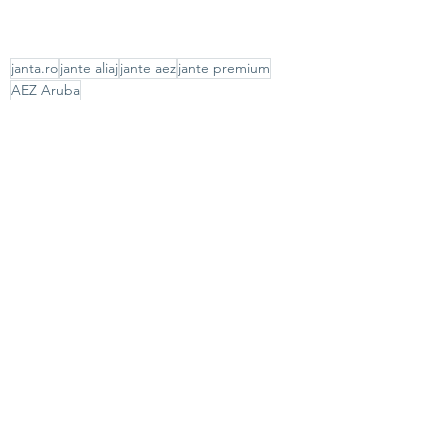
janta.ro
jante aliaj
jante aez
jante premium
AEZ Aruba
JANTE ALIAJ
Recent Posts
See All