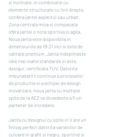
si inclinate, in combinatie cu 
elemente structurate cu linii drepte, 
confera jantei aspectul sau urban. 
Zona centrala mica si compacata 
ofera jantei o nota sportiva si agila.
Noua janta este disponibila in 
dimensiunile de 18-21 inci si este de 
calitate premium. Janta indeplineste 
cele mai inalte standarde si este, 
desigur, certificata TUV. Datorita 
imbunatatirii continue a proceselor 
de productie si a echipei de design 
inovatoare, noua janta cu multiple 
spite de la AEZ se dovedeste a fi un 
partener de incredere.
Janta cu designul cu spite in V are un 
finisaj perfect datorita variatiilor de 
culoare in grafit si negru, sportind si 