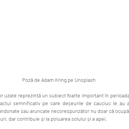
Poză de Adam Kring pe Unsplash
r uzate reprezintă un subiect foarte important în perioa
ctul semnificativ pe care deșeurile de cauciuc le au a
andonate sau aruncate necorespunzător nu doar că ocupă s
i, dar contribuie și la poluarea solului și a apei. 