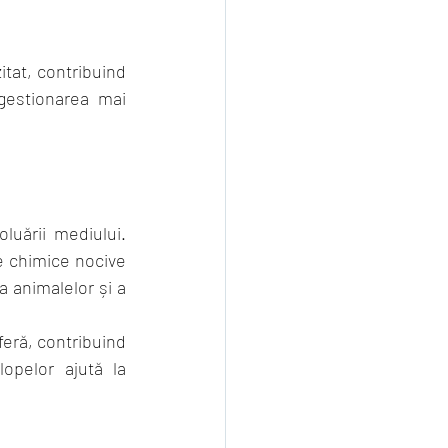
tat, contribuind 
gestionarea mai 
uării mediului. 
 chimice nocive 
 animalelor și a 
eră, contribuind 
opelor ajută la 