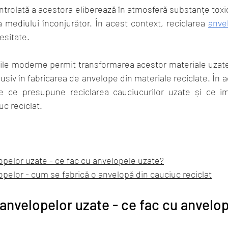
ntrolată a acestora eliberează în atmosferă substanțe toxi
mediului înconjurător. În acest context, reciclarea 
anve
esitate. 
giile moderne permit transformarea acestor materiale uzate
clusiv în fabricarea de anvelope din materiale reciclate. În a
e ce presupune reciclarea cauciucurilor uzate și ce imp
c reciclat.
opelor uzate - ce fac cu anvelopele uzate?
opelor - cum se fabrică o anvelopă din cauciuc reciclat
a anvelopelor uzate - ce fac cu anvelo