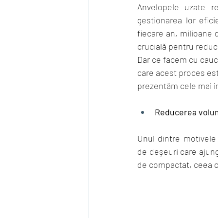
Anvelopele uzate r
gestionarea lor efici
fiecare an, milioane d
crucială pentru reduc
Dar ce facem cu cauciu
care acest proces est
prezentăm cele mai im
Reducerea volum
Unul dintre motivele
de deșeuri care ajung
de compactat, ceea ce