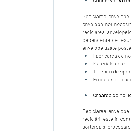
Conservarea res
Reciclarea anvelopel
anvelope noi necesită
reciclarea anvelopel
dependența de resurs
anvelope uzate poate fi
Fabricarea de no
Materiale de con
Terenuri de spor
Produse din cauc
Crearea de noi 
Reciclarea anvelopel
reciclării este în co
sortarea și procesare