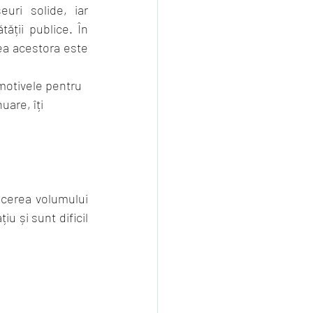
ri solide, iar 
ății publice. În 
rea acestora este 
 motivele pentru 
are, îți 
cerea volumului 
 și sunt dificil 