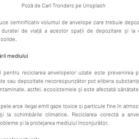
Poză de Carl Tronders pe Unsplash
duce semnificativ volumul de anvelope care trebuie depozi
a duratei de viață a acestor spații de depozitare și la 
 solide.
rii mediului
l pentru reciclarea anvelopelor uzate este prevenirea pol
e sau depozitate necorespunzător pot elibera substanțe
ontaminate, astfel, ecosistemele și este afectată sănătatea
le arse ilegal emit gaze toxice și particule fine în atmosf
și la schimbările climatice. Reciclarea corectă a anvel
obleme și la protejarea mediului înconjurător.