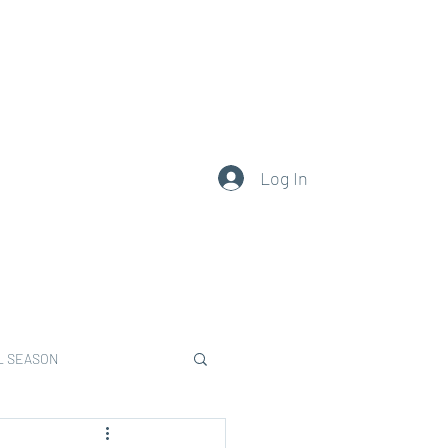
0377.101.111
Log In
L SEASON