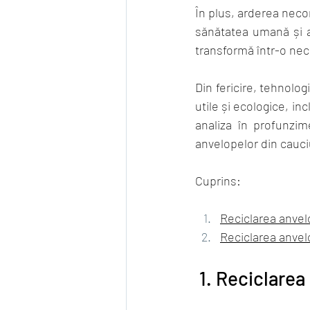
În plus, arderea neco
sănătatea umană și a 
transformă într-o nec
Din fericire, tehnolo
utile și ecologice, in
analiza în profunzim
anvelopelor din cauciu
Cuprins:
Reciclarea anvel
Reciclarea anvel
 1. Reciclare