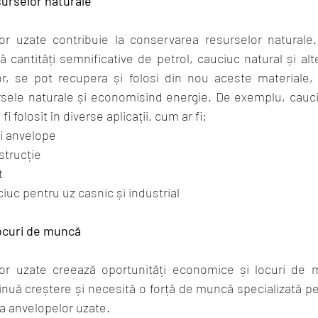
urselor naturale
or uzate contribuie la conservarea resurselor naturale
 cantități semnificative de petrol, cauciuc natural și alte
or, se pot recupera și folosi din nou aceste materiale, 
ele naturale și economisind energie. De exemplu, cauciuc
 folosit în diverse aplicații, cum ar fi:
i anvelope
strucție
t
iuc pentru uz casnic și industrial
locuri de muncă
or uzate creează oportunități economice și locuri de m
ntinuă creștere și necesită o forță de muncă specializată pe
a anvelopelor uzate. 