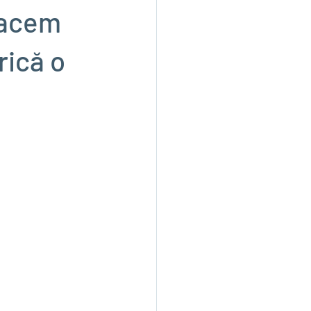
facem
rică o