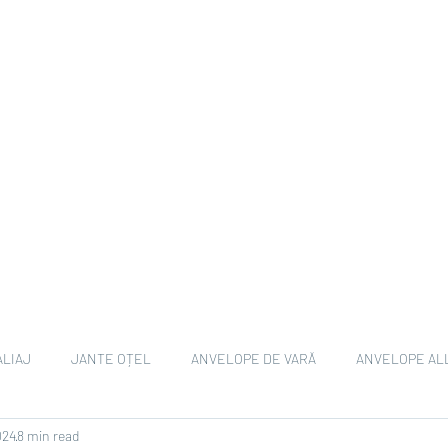
ALIAJ
JANTE OȚEL
ANVELOPE DE VARĂ
ANVELOPE AL
024
8 min read
ANVELOPE EV