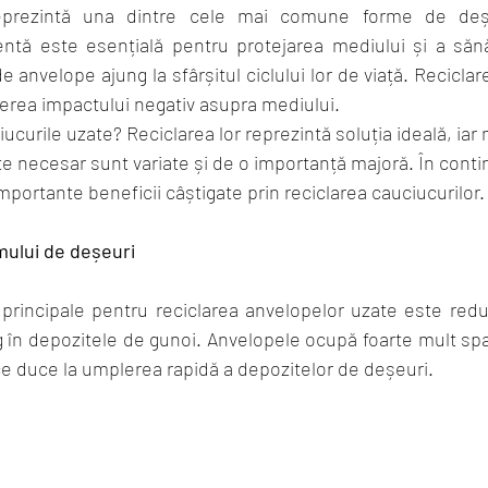
eprezintă una dintre cele mai comune forme de deșeu
entă este esențială pentru protejarea mediului și a sănăt
e anvelope ajung la sfârșitul ciclului lor de viață. Recicla
erea impactului negativ asupra mediului.
curile uzate? Reciclarea lor reprezintă soluția ideală, iar
e necesar sunt variate și de o importanță majoră. În continu
portante beneficii câștigate prin reciclarea cauciucurilor.
ului de deșeuri
 principale pentru reciclarea anvelopelor uzate este redu
 în depozitele de gunoi. Anvelopele ocupă foarte mult spațiu
 duce la umplerea rapidă a depozitelor de deșeuri. 