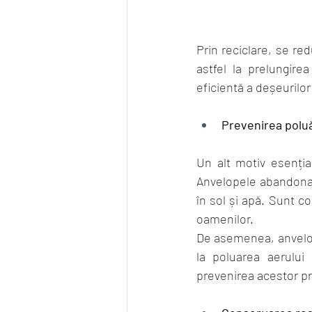
Prin reciclare, se re
astfel la prelungire
eficientă a deșeurilor
Prevenirea poluă
Un alt motiv esenția
Anvelopele abandonat
în sol și apă. Sunt c
oamenilor. 
De asemenea, anvelope
la poluarea aerului 
prevenirea acestor pr