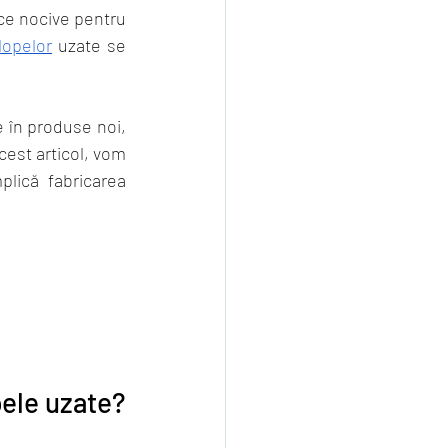
ce nocive pentru 
lopelor
 uzate se 
 în produse noi, 
cest articol, vom 
lică fabricarea 
pele uzate?