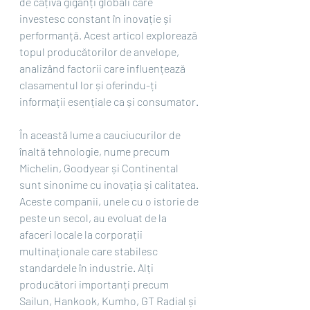
de câțiva giganți globali care 
investesc constant în inovație și 
performanță. Acest articol explorează 
topul producătorilor de anvelope, 
analizând factorii care influențează 
clasamentul lor și oferindu-ți 
informații esențiale ca și consumator.
În această lume a cauciucurilor de 
înaltă tehnologie, nume precum 
Michelin, Goodyear și Continental 
sunt sinonime cu inovația și calitatea. 
Aceste companii, unele cu o istorie de 
peste un secol, au evoluat de la 
afaceri locale la corporații 
multinaționale care stabilesc 
standardele în industrie. Alți 
producători importanți precum 
Sailun, Hankook, Kumho, GT Radial și 