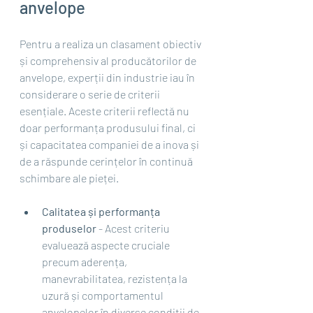
anvelope
Pentru a realiza un clasament obiectiv 
și comprehensiv al producătorilor de 
anvelope, experții din industrie iau în 
considerare o serie de criterii 
esențiale. Aceste criterii reflectă nu 
doar performanța produsului final, ci 
și capacitatea companiei de a inova și 
de a răspunde cerințelor în continuă 
schimbare ale pieței.
Calitatea și performanța 
produselor
 - Acest criteriu 
evaluează aspecte cruciale 
precum aderența, 
manevrabilitatea, rezistența la 
uzură și comportamentul 
anvelopelor în diverse condiții de 