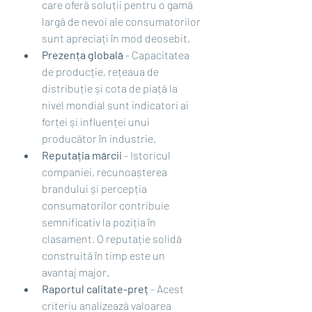
care oferă soluții pentru o gamă 
largă de nevoi ale consumatorilor 
sunt apreciați în mod deosebit.
Prezența globală
 - Capacitatea 
de producție, rețeaua de 
distribuție și cota de piață la 
nivel mondial sunt indicatori ai 
forței și influenței unui 
producător în industrie.
Reputația mărcii
 - Istoricul 
companiei, recunoașterea 
brandului și percepția 
consumatorilor contribuie 
semnificativ la poziția în 
clasament. O reputație solidă 
construită în timp este un 
avantaj major.
Raportul calitate-preț
 - Acest 
criteriu analizează valoarea 