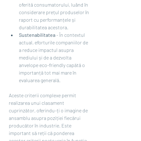
oferită consumatorului, luând în 
considerare prețul produselor în 
raport cu performanțele și 
durabilitatea acestora.
Sustenabilitatea
 - În contextul 
actual, eforturile companiilor de 
a reduce impactul asupra 
mediului și de a dezvolta 
anvelope eco-friendly capătă o 
importanță tot mai mare în 
evaluarea generală.
Aceste criterii complexe permit 
realizarea unui clasament 
cuprinzător, oferindu-ți o imagine de 
ansamblu asupra poziției fiecărui 
producător în industrie. Este 
important să reții că ponderea 
acestor criterii poate varia în funcție 