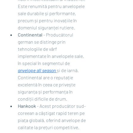
Este renumită pentru anvelopele 
sale durabile și performante, 
precum și pentru inovațiile în 
domeniul siguranței rutiere.
Continental
 - Producătorul 
german se distinge prin 
tehnologiile de vârf 
implementate în anvelopele sale, 
în special în segmentul de 
anvelope all season
și de iarnă. 
Continental are o reputație 
excelentă în ceea ce privește 
siguranța și performanța în 
condiții dificile de drum.
Hankook
 - Acest producător sud-
coreean a câștigat rapid teren pe 
piața globală, oferind anvelope de 
calitate la prețuri competitive. 