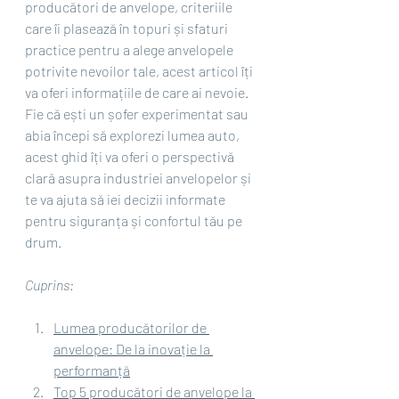
producători de anvelope, criteriile 
care îi plasează în topuri și sfaturi 
practice pentru a alege anvelopele 
potrivite nevoilor tale, acest articol îți 
va oferi informațiile de care ai nevoie. 
Fie că ești un șofer experimentat sau 
abia începi să explorezi lumea auto, 
acest ghid îți va oferi o perspectivă 
clară asupra industriei anvelopelor și 
te va ajuta să iei decizii informate 
pentru siguranța și confortul tău pe 
drum.
Cuprins:
Lumea producătorilor de 
anvelope: De la inovație la 
performanță
Top 5 producători de anvelope la 