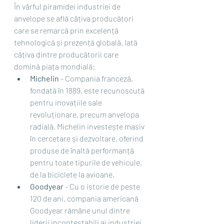
În vârful piramidei industriei de 
anvelope se află câțiva producători 
care se remarcă prin excelență 
tehnologică și prezență globală. Iată 
câțiva dintre producătorii care 
domină piața mondială:
Michelin
 - Compania franceză, 
fondată în 1889, este recunoscută 
pentru inovațiile sale 
revoluționare, precum anvelopa 
radială. Michelin investește masiv 
în cercetare și dezvoltare, oferind 
produse de înaltă performanță 
pentru toate tipurile de vehicule, 
de la biciclete la avioane.
Goodyear
 - Cu o istorie de peste 
120 de ani, compania americană 
Goodyear rămâne unul dintre 
liderii incontestabili ai industriei. 