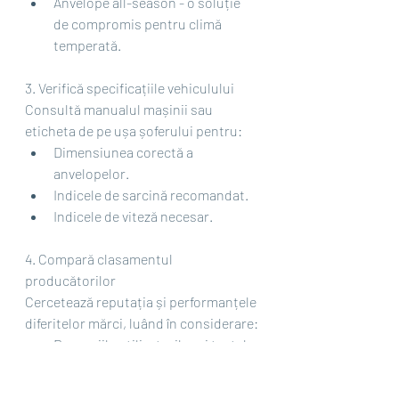
Anvelope all-season - o soluție 
de compromis pentru climă 
temperată.
3. Verifică specificațiile vehiculului
Consultă manualul mașinii sau 
eticheta de pe ușa șoferului pentru:
Dimensiunea corectă a 
anvelopelor.
Indicele de sarcină recomandat.
Indicele de viteză necesar.
4. Compară clasamentul 
producătorilor
Cercetează reputația și performanțele 
diferitelor mărci, luând în considerare:
Recenziile utilizatorilor și testele 
independente.
Tehnologiile inovatoare folosite 