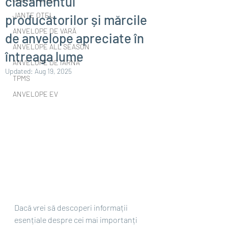
clasamentul
JANTE OȚEL
producătorilor și mărcile
ANVELOPE DE VARĂ
de anvelope apreciate în
ANVELOPE ALL SEASON
întreaga lume
ANVELOPE DE IARNĂ
Updated:
Aug 19, 2025
TPMS
ANVELOPE EV
Dacă vrei să descoperi informații 
esențiale despre cei mai importanți 