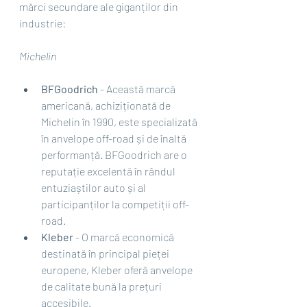
mărci secundare ale giganților din 
industrie:
Michelin
BFGoodrich
 - Această marcă 
americană, achiziționată de 
Michelin în 1990, este specializată 
în anvelope off-road și de înaltă 
performanță. BFGoodrich are o 
reputație excelentă în rândul 
entuziaștilor auto și al 
participanților la competiții off-
road.
Kleber
 - O marcă economică 
destinată în principal pieței 
europene, Kleber oferă anvelope 
de calitate bună la prețuri 
accesibile.