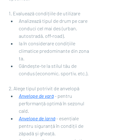
1. Evaluează condițiile de utilizare
Analizează tipul de drum pe care 
conduci cel mai des (urban, 
autostradă, off-road).
Ia în considerare condițiile 
climatice predominante din zona 
ta.
Gândește-te la stilul tău de 
condus (economic, sportiv, etc.).
2. Alege tipul potrivit de anvelopă
Anvelope de vară
 - pentru 
performanță optimă în sezonul 
cald.
Anvelope de iarnă
 - esențiale 
pentru siguranță în condiții de 
zăpadă și gheață.