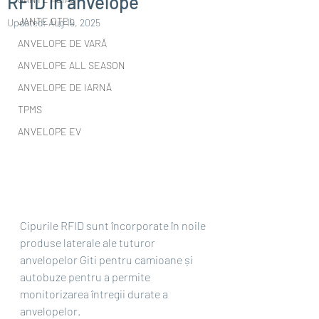
RFID în anvelope
JANTE OȚEL
Updated:
Aug 19, 2025
ANVELOPE DE VARĂ
ANVELOPE ALL SEASON
ANVELOPE DE IARNĂ
TPMS
ANVELOPE EV
Cipurile RFID sunt încorporate în noile 
produse laterale ale tuturor 
anvelopelor Giti pentru camioane și 
autobuze pentru a permite 
monitorizarea întregii durate a 
anvelopelor.