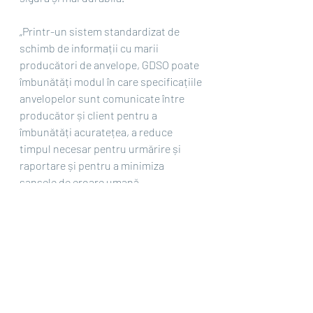
„Printr-un sistem standardizat de 
schimb de informații cu marii 
producători de anvelope, GDSO poate 
îmbunătăți modul în care specificațiile 
anvelopelor sunt comunicate între 
producător și client pentru a 
îmbunătăți acuratețea, a reduce 
timpul necesar pentru urmărire și 
raportare și pentru a minimiza 
șansele de eroare umană.
„Digitalizarea este catalizatorul 
dezvoltării viitoare a industriei 
anvelopelor, iar capacitatea de a 
urmări și de a partaja informații este 
cheia pentru a asigura circularitatea 
și conformitatea cu mediile automate 