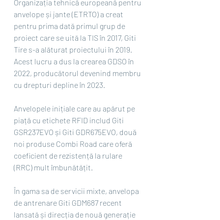
Organizația tehnică europeană pentru 
anvelope și jante (ETRTO) a creat 
pentru prima dată primul grup de 
proiect care se uită la TIS în 2017, Giti 
Tire s-a alăturat proiectului în 2019. 
Acest lucru a dus la crearea GDSO în 
2022, producătorul devenind membru 
cu drepturi depline în 2023.
Anvelopele inițiale care au apărut pe 
piață cu etichete RFID includ Giti 
GSR237EVO și Giti GDR675EVO, două 
noi produse Combi Road care oferă 
coeficient de rezistență la rulare 
(RRC) mult îmbunătățit.
În gama sa de servicii mixte, anvelopa 
de antrenare Giti GDM687 recent 
lansată și direcția de nouă generație 