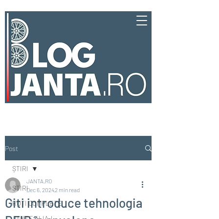
Post
ȘTIRI
JANTA.RO
ȘTIRI
Dec 6, 2024
2 min read
Giti introduce tehnologia
ROȚI COMPLETE
JANTE ALIAJ