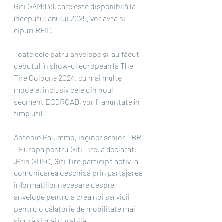
Giti GAM838, care este disponibilă la 
începutul anului 2025, vor avea și 
cipuri RFID.
Toate cele patru anvelope și-au făcut 
debutul în show-ul european la The 
Tire Cologne 2024, cu mai multe 
modele, inclusiv cele din noul 
segment ECOROAD, vor fi anunțate în 
timp util.
Antonio Palummo, inginer senior TBR 
– Europa pentru Giti Tire, a declarat: 
„Prin GDSO, Giti Tire participă activ la 
comunicarea deschisă prin partajarea 
informațiilor necesare despre 
anvelope pentru a crea noi servicii 
pentru o călătorie de mobilitate mai 
sigură și mai durabilă.