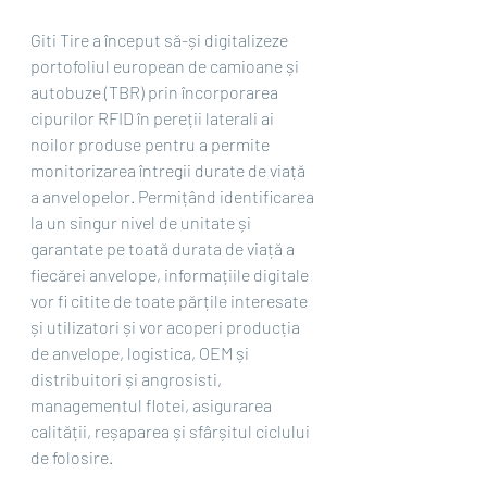
Giti Tire a început să-și digitalizeze 
portofoliul european de camioane și 
autobuze (TBR) prin încorporarea 
cipurilor RFID în pereții laterali ai 
noilor produse pentru a permite 
monitorizarea întregii durate de viață 
a anvelopelor. Permițând identificarea 
la un singur nivel de unitate și 
garantate pe toată durata de viață a 
fiecărei anvelope, informațiile digitale 
vor fi citite de toate părțile interesate 
și utilizatori și vor acoperi producția 
de anvelope, logistica, OEM și 
distribuitori și angrosisti, 
managementul flotei, asigurarea 
calității, reșaparea și sfârșitul ciclului 
de folosire.